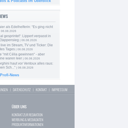
deos & Podcasts im Überblick
-NEWS
er als Edelhelferin: “Es ging nicht
 06.08.2026
al gesprintet“: Lippert verpasst in
Etappensieg
| 06.08.2026
live im Stream, TV und Ticker: Die
des Tages
| 06.08.2026
e “mit Célia gewinnen“ - aber
ine waren leer
| 06.08.2026
ghini haut vor Ventoux alles raus:
en Sch...“
| 06.08.2026
 Profi-News
LUNGEN
|
DATENSCHUTZ
|
KONTAKT
|
IMPRESSUM
ÜBER UNS
KONTAKT ZUR REDAKTION
WERBUNG & MEDIADATEN
PRODUKTINFORMATIONEN