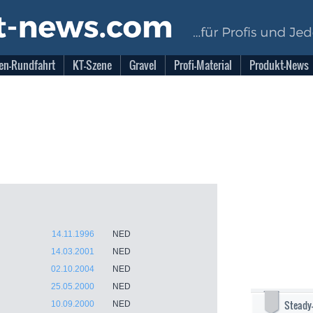
en-Rundfahrt
KT-Szene
Gravel
Profi-Material
Produkt-News
14.11.1996
NED
14.03.2001
NED
02.10.2004
NED
25.05.2000
NED
Steady
10.09.2000
NED