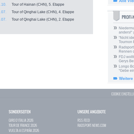
Alle Vi
.10.
Tour of Hainan (CHN), 5. Etappe
.07.
Tour of Qinghai Lake (CHN), 4. Etappe
PROFI
.07.
Tour of Qinghai Lake (CHN), 2. Etappe
Niedermai
anders!“
|
“Nicht ide
Tournon 
Radsport 
Rennen 
FDJ wollt
Gerys Be
Longo Bor
“Gebe ein
Weitere
COOKIE EINSTEL
SONDERSEITEN
UNSERE ANGEBOTE
GIRO D`ITALIA 2026
RSS-FEED
TOUR DE FRANCE 2026
RADSPORT-NEWS.COM
VUELTA A ESPAÑA 2026