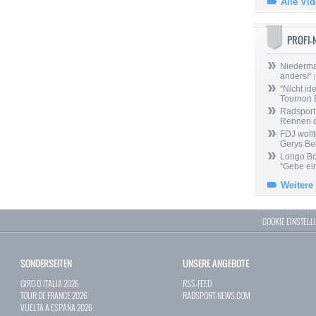
Alle Vi
PROFI
Niedermai
anders!“
|
“Nicht ide
Tournon 
Radsport 
Rennen 
FDJ wollt
Gerys Be
Longo Bor
“Gebe ein
Weitere
COOKIE EINSTEL
SONDERSEITEN
UNSERE ANGEBOTE
GIRO D`ITALIA 2026
RSS-FEED
TOUR DE FRANCE 2026
RADSPORT-NEWS.COM
VUELTA A ESPAÑA 2026