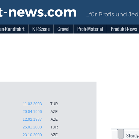
en-Rundfahrt
KT-Szene
Gravel
Profi-Material
Produkt-News
)
11.03.2003
TUR
20.04.1996
AZE
12.02.1987
AZE
25.01.2003
TUR
Steady
23.10.2000
AZE