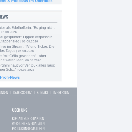
deos & Podcasts im Überblick
-NEWS
er als Edelhelferin: “Es ging nicht
 06.08.2026
al gesprintet“: Lippert verpasst in
Etappensieg
| 06.08.2026
live im Stream, TV und Ticker: Die
des Tages
| 06.08.2026
e “mit Célia gewinnen“ - aber
ine waren leer
| 06.08.2026
ghini haut vor Ventoux alles raus:
en Sch...“
| 06.08.2026
 Profi-News
LUNGEN
|
DATENSCHUTZ
|
KONTAKT
|
IMPRESSUM
ÜBER UNS
KONTAKT ZUR REDAKTION
WERBUNG & MEDIADATEN
PRODUKTINFORMATIONEN