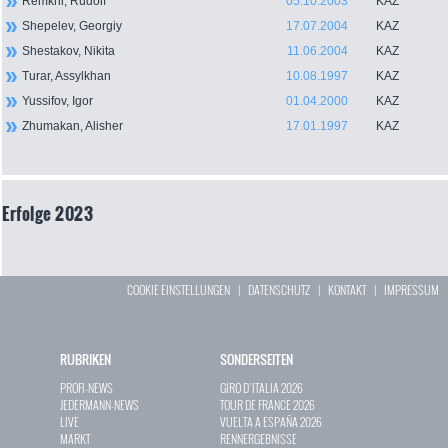
Remkhi, Rudolf
05.10.2003
KAZ
Shepelev, Georgiy
17.07.2004
KAZ
Shestakov, Nikita
11.06.2004
KAZ
Turar, Assylkhan
10.08.1997
KAZ
Yussifov, Igor
01.04.2000
KAZ
Zhumakan, Alisher
17.01.1997
KAZ
Erfolge 2023
COOKIE EINSTELLUNGEN
|
DATENSCHUTZ
|
KONTAKT
|
IMPRESSUM
RUBRIKEN
SONDERSEITEN
PROFI-NEWS
GIRO D`ITALIA 2026
JEDERMANN-NEWS
TOUR DE FRANCE 2026
LIVE
VUELTA A ESPAÑA 2026
MARKT
RENNERGEBNISSE