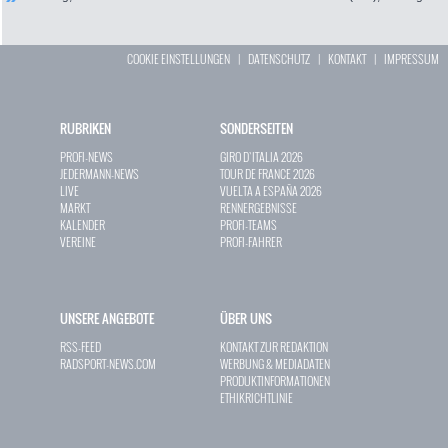
COOKIE EINSTELLUNGEN
|
DATENSCHUTZ
|
KONTAKT
|
IMPRESSUM
RUBRIKEN
SONDERSEITEN
PROFI-NEWS
GIRO D`ITALIA 2026
JEDERMANN-NEWS
TOUR DE FRANCE 2026
LIVE
VUELTA A ESPAÑA 2026
MARKT
RENNERGEBNISSE
KALENDER
PROFI-TEAMS
VEREINE
PROFI-FAHRER
UNSERE ANGEBOTE
ÜBER UNS
RSS-FEED
KONTAKT ZUR REDAKTION
RADSPORT-NEWS.COM
WERBUNG & MEDIADATEN
PRODUKTINFORMATIONEN
ETHIKRICHTLINIE