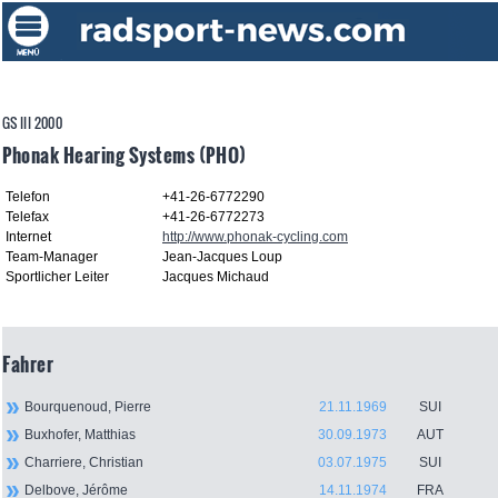
GS III 2000
Phonak Hearing Systems (PHO)
Telefon
+41-26-6772290
Telefax
+41-26-6772273
Internet
http://www.phonak-cycling.com
Team-Manager
Jean-Jacques Loup
Sportlicher Leiter
Jacques Michaud
Fahrer
Bourquenoud, Pierre
21.11.1969
SUI
Buxhofer, Matthias
30.09.1973
AUT
Charriere, Christian
03.07.1975
SUI
Delbove, Jérôme
14.11.1974
FRA