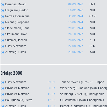
Derepas, David
09.03.1978
FRA
Fragniere, Cédric
16.02.1976
SUI
Perras, Dominique
11.02.1974
CAN
Richner, Stéphane
15.06.1974
SUI
Stadelmann, René
29.01.1974
SUI
Straumann, Uwe
26.10.1977
SUI
Summer, Jochen
28.05.1977
AUT
Usov, Alexandre
27.08.1977
BLR
Zumsteg, Lukas
21.06.1972
SUI
Erfolge 2000
Usov, Alexandre
09.09.
Tour de l'Avenir (FRA), 10. Etappe
Buxhofer, Matthias
30.07.
Wartenberg-Rundfahrt (SUI), Ender
Buxhofer, Matthias
15.07.
Voralberg GP (AUT), Endergebnis
Bourquenoud, Pierre
12.06.
GP Winterthur (SUI), Endergebnis
Zumsteg, Lukas
15.05.
Berner Rundfahrt (SUI), Endergebni