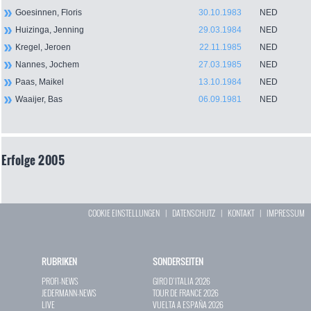
Goesinnen, Floris
30.10.1983
NED
Huizinga, Jenning
29.03.1984
NED
Kregel, Jeroen
22.11.1985
NED
Nannes, Jochem
27.03.1985
NED
Paas, Maikel
13.10.1984
NED
Waaijer, Bas
06.09.1981
NED
Erfolge 2005
COOKIE EINSTELLUNGEN
|
DATENSCHUTZ
|
KONTAKT
|
IMPRESSUM
RUBRIKEN
SONDERSEITEN
PROFI-NEWS
GIRO D`ITALIA 2026
JEDERMANN-NEWS
TOUR DE FRANCE 2026
LIVE
VUELTA A ESPAÑA 2026