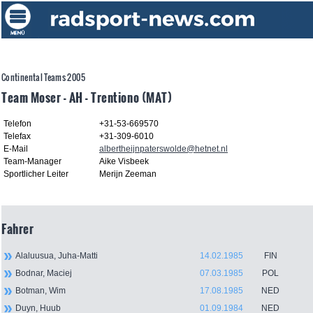
Continental Teams 2005
Team Moser - AH - Trentiono (MAT)
Telefon
+31-53-669570
Telefax
+31-309-6010
E-Mail
albertheijnpaterswolde@hetnet.nl
Team-Manager
Aike Visbeek
Sportlicher Leiter
Merijn Zeeman
Fahrer
Alaluusua, Juha-Matti
14.02.1985
FIN
Bodnar, Maciej
07.03.1985
POL
Botman, Wim
17.08.1985
NED
Duyn, Huub
01.09.1984
NED