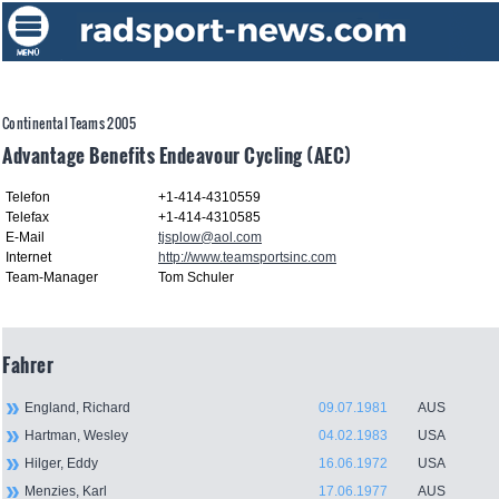
Continental Teams 2005
Advantage Benefits Endeavour Cycling (AEC)
Telefon
+1-414-4310559
Telefax
+1-414-4310585
E-Mail
tjsplow@aol.com
Internet
http://www.teamsportsinc.com
Team-Manager
Tom Schuler
Fahrer
England, Richard
09.07.1981
AUS
Hartman, Wesley
04.02.1983
USA
Hilger, Eddy
16.06.1972
USA
Menzies, Karl
17.06.1977
AUS