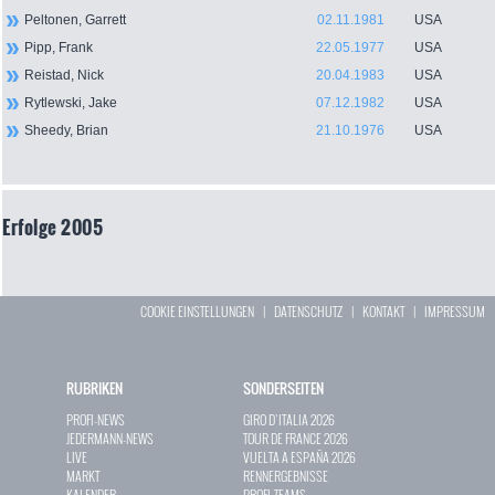
Peltonen, Garrett
02.11.1981
USA
Pipp, Frank
22.05.1977
USA
Reistad, Nick
20.04.1983
USA
Rytlewski, Jake
07.12.1982
USA
Sheedy, Brian
21.10.1976
USA
Erfolge 2005
COOKIE EINSTELLUNGEN
|
DATENSCHUTZ
|
KONTAKT
|
IMPRESSUM
RUBRIKEN
SONDERSEITEN
PROFI-NEWS
GIRO D`ITALIA 2026
JEDERMANN-NEWS
TOUR DE FRANCE 2026
LIVE
VUELTA A ESPAÑA 2026
MARKT
RENNERGEBNISSE
KALENDER
PROFI-TEAMS