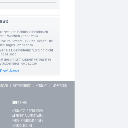
-NEWS
mit zweitem Schlüsselbeinbruch
echs Wochen
| 07.08.2026
live im Stream, TV und Ticker: Die
des Tages
| 07.08.2026
er als Edelhelferin: “Es ging nicht
 06.08.2026
al gesprintet“: Lippert verpasst in
Etappensieg
| 06.08.2026
 Profi-News
LUNGEN
|
DATENSCHUTZ
|
KONTAKT
|
IMPRESSUM
ÜBER UNS
KONTAKT ZUR REDAKTION
WERBUNG & MEDIADATEN
PRODUKTINFORMATIONEN
ETHIKRICHTLINIE