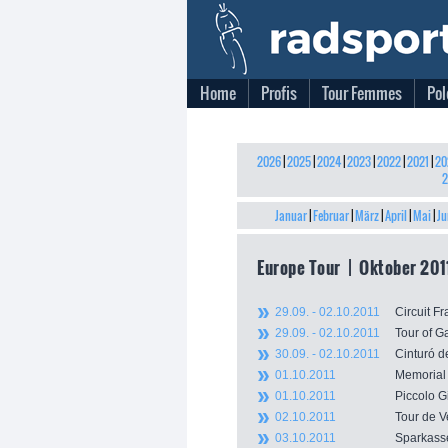
Home
Profis
Tour Femmes
Pol
2026
|
2025
|
2024
|
2023
|
2022
|
2021
|
20
2
Januar
|
Februar
|
März
|
April
|
Mai
|
Ju
Europe Tour | Oktober 201
29.09. - 02.10.2011
Circuit 
29.09. - 02.10.2011
Tour of G
30.09. - 02.10.2011
Cinturó 
01.10.2011
Memoria
01.10.2011
Piccolo 
02.10.2011
Tour de
03.10.2011
Sparkass