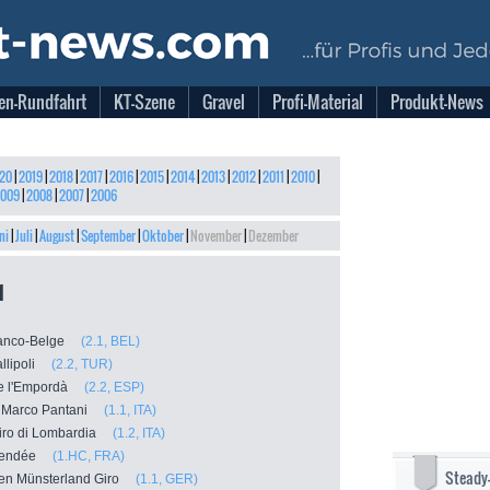
en-Rundfahrt
KT-Szene
Gravel
Profi-Material
Produkt-News
20
|
2019
|
2018
|
2017
|
2016
|
2015
|
2014
|
2013
|
2012
|
2011
|
2010
|
009
|
2008
|
2007
|
2006
ni
|
Juli
|
August
|
September
|
Oktober
|
November
|
Dezember
1
Franco-Belge
(2.1, BEL)
allipoli
(2.2, TUR)
de l'Empordà
(2.2, ESP)
l Marco Pantani
(1.1, ITA)
Giro di Lombardia
(1.2, ITA)
 Vendée
(1.HC, FRA)
Steady
en Münsterland Giro
(1.1, GER)