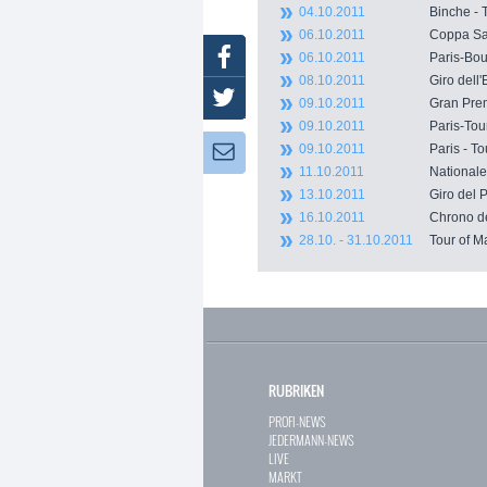
04.10.2011
Binche -
06.10.2011
Coppa Sab
Facebook
06.10.2011
Paris-B
08.10.2011
Giro del
Twitter
09.10.2011
Gran Pre
09.10.2011
Paris-To
09.10.2011
Paris - 
Newsletter:
11.10.2011
Nationale
13.10.2011
Giro de
16.10.2011
Chrono 
28.10. - 31.10.2011
Tour of
RUBRIKEN
PROFI-NEWS
JEDERMANN-NEWS
LIVE
MARKT