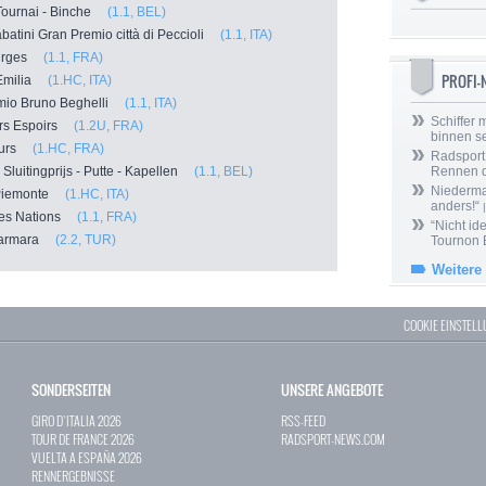
 Tournai - Binche
(1.1, BEL)
atini Gran Premio città di Peccioli
(1.1, ITA)
ourges
(1.1, FRA)
PROFI
l'Emilia
(1.HC, ITA)
mio Bruno Beghelli
(1.1, ITA)
Schiffer 
urs Espoirs
(1.2U, FRA)
binnen s
Tours
(1.HC, FRA)
Radsport 
 Sluitingprijs - Putte - Kapellen
(1.1, BEL)
Rennen 
Niedermai
l Piemonte
(1.HC, ITA)
anders!“
|
des Nations
(1.1, FRA)
“Nicht ide
 Marmara
(2.2, TUR)
Tournon 
Weitere
COOKIE EINSTEL
SONDERSEITEN
UNSERE ANGEBOTE
GIRO D`ITALIA 2026
RSS-FEED
TOUR DE FRANCE 2026
RADSPORT-NEWS.COM
VUELTA A ESPAÑA 2026
RENNERGEBNISSE