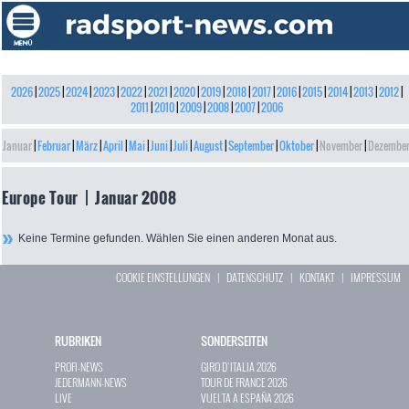
2026
|
2025
|
2024
|
2023
|
2022
|
2021
|
2020
|
2019
|
2018
|
2017
|
2016
|
2015
|
2014
|
2013
|
2012
|
2011
|
2010
|
2009
|
2008
|
2007
|
2006
Januar
|
Februar
|
März
|
April
|
Mai
|
Juni
|
Juli
|
August
|
September
|
Oktober
|
November
|
Dezembe
Europe Tour | Januar 2008
Keine Termine gefunden. Wählen Sie einen anderen Monat aus.
COOKIE EINSTELLUNGEN
|
DATENSCHUTZ
|
KONTAKT
|
IMPRESSUM
RUBRIKEN
SONDERSEITEN
PROFI-NEWS
GIRO D`ITALIA 2026
JEDERMANN-NEWS
TOUR DE FRANCE 2026
LIVE
VUELTA A ESPAÑA 2026