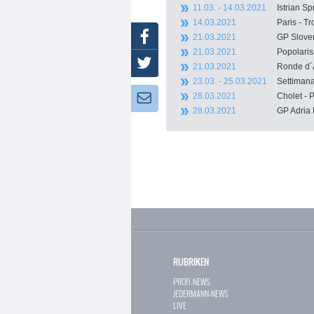
11.03. - 14.03.2021
Istrian 
14.03.2021
Paris - 
Facebook
21.03.2021
GP Slove
21.03.2021
Popolar
Twitter
21.03.2021
Ronde d
23.03. - 25.03.2021
Settimana
28.03.2021
Cholet -
Newsletter:
28.03.2021
GP Adri
RUBRIKEN
PROFI-NEWS
JEDERMANN-NEWS
LIVE