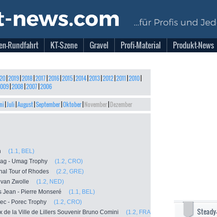
en-Rundfahrt
KT-Szene
Gravel
Profi-Material
Produkt-News
20
|
2019
|
2018
|
2017
|
2016
|
2015
|
2014
|
2013
|
2012
|
2011
|
2010
|
009
|
2008
|
2007
|
2006
ni
|
Juli
|
August
|
September
|
Oktober
|
November
|
Dezember
yn
(1.1, BEL)
Umag - Umag Trophy
(1.2, CRO)
ional Tour of Rhodes
(2.2, GRE)
er van Zwolle
(1.2, NED)
ijs Jean - Pierre Monseré
(1.1, BEL)
orec - Porec Trophy
(1.2, CRO)
Steady
x de la Ville de Lillers Souvenir Bruno Comini
(1.2, FRA)