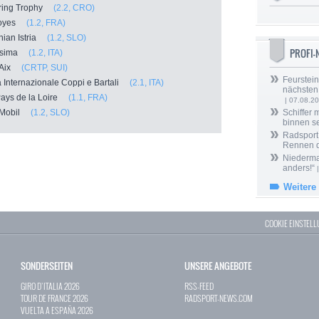
Spring Trophy
(2.2, CRO)
Troyes
(1.2, FRA)
nian Istria
(1.2, SLO)
PROFI
issima
(1.2, ITA)
´Aix
(CRTP, SUI)
Feurstein
 Internazionale Coppi e Bartali
(2.1, ITA)
nächsten
 Pays de la Loire
(1.1, FRA)
| 07.08.2
a Mobil
(1.2, SLO)
Schiffer 
binnen s
Radsport 
Rennen 
Niedermai
anders!“
|
Weitere
COOKIE EINSTEL
SONDERSEITEN
UNSERE ANGEBOTE
GIRO D`ITALIA 2026
RSS-FEED
TOUR DE FRANCE 2026
RADSPORT-NEWS.COM
VUELTA A ESPAÑA 2026