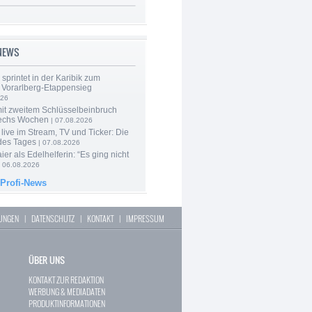
-NEWS
 sprintet in der Karibik zum
 Vorarlberg-Etappensieg
026
mit zweitem Schlüsselbeinbruch
echs Wochen
| 07.08.2026
live im Stream, TV und Ticker: Die
des Tages
| 07.08.2026
er als Edelhelferin: “Es ging nicht
 06.08.2026
 Profi-News
LUNGEN
|
DATENSCHUTZ
|
KONTAKT
|
IMPRESSUM
ÜBER UNS
KONTAKT ZUR REDAKTION
WERBUNG & MEDIADATEN
PRODUKTINFORMATIONEN