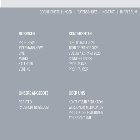
COOKIE EINSTELLUNGEN
|
DATENSCHUTZ
|
KONTAKT
|
IMPRESSUM
RUBRIKEN
SONDERSEITEN
PROFI-NEWS
GIRO D`ITALIA 2026
JEDERMANN-NEWS
TOUR DE FRANCE 2026
LIVE
VUELTA A ESPAÑA 2026
MARKT
RENNERGEBNISSE
KALENDER
PROFI-TEAMS
VEREINE
PROFI-FAHRER
UNSERE ANGEBOTE
ÜBER UNS
RSS-FEED
KONTAKT ZUR REDAKTION
RADSPORT-NEWS.COM
WERBUNG & MEDIADATEN
PRODUKTINFORMATIONEN
ETHIKRICHTLINIE