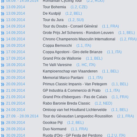
08.09. - 14.09.2014
Romanian Cycling Tour
(2.2, ROU)
13.09.2014
Tour Bohemia
(1.2, CZE)
13.09.2014
De Kustpijl
(1.2, BEL)
13.09.2014
Tour du Jura
(1.2, SUI)
14.09.2014
Tour du Doubs - Conseil Général
(1.1, FRA)
14.09.2014
Grote Prijs Jef Scherens - Rondom Leuven
(1.1, BEL)
14.09.2014
Chrono Champenois Masculin International
(1.2, FRA)
16.09.2014
Coppa Bernocchi
(1.1, ITA)
17.09.2014
Coppa Agostoni - Giro delle Brianze
(1.1, ITA)
17.09.2014
Grand Prix de Wallonie
(1.1, BEL)
18.09.2014
Tre Valli Varesine
(1. HC, ITA)
19.09.2014
Kampioenschap van Vlaanderen
(1.1, BEL)
20.09.2014
Memorial Marco Pantani
(1.1, ITA)
20.09.2014
Primus Classic Impanis - Van Petegem
(1.1, BEL)
21.09.2014
GP Industria & Commercio di Prato
(1.1, ITA)
21.09.2014
Grand Prix d'Isbergues - Pas de Calais
(1.1, FRA)
21.09.2014
Rabo Baronie Breda Classic
(1.2, NED)
24.09.2014
Omloop van het Houtland Lichtervelde
(1.1, BEL)
27.09. - 28.09.2014
Tour du Gévaudan Languedoc-Roussillon
(2.1, FRA)
28.09.2014
Gooikse Pijl
(1.2, BEL)
28.09.2014
Duo Normand
(1.1, FRA)
30.09.2014
Ruota d'Oro - GP Festa del Perdono
(1.2 U, ITA)