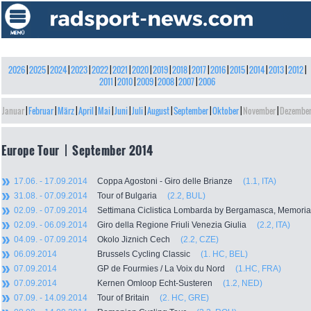
2026
|
2025
|
2024
|
2023
|
2022
|
2021
|
2020
|
2019
|
2018
|
2017
|
2016
|
2015
|
2014
|
2013
|
2012
|
2011
|
2010
|
2009
|
2008
|
2007
|
2006
Januar
|
Februar
|
März
|
April
|
Mai
|
Juni
|
Juli
|
August
|
September
|
Oktober
|
November
|
Dezembe
Europe Tour | September 2014
17.06. - 17.09.2014
Coppa Agostoni - Giro delle Brianze
(1.1, ITA)
31.08. - 07.09.2014
Tour of Bulgaria
(2.2, BUL)
02.09. - 07.09.2014
Settimana Ciclistica Lombarda by Bergamasca, Memor
02.09. - 06.09.2014
Giro della Regione Friuli Venezia Giulia
(2.2, ITA)
04.09. - 07.09.2014
Okolo Jiznich Cech
(2.2, CZE)
06.09.2014
Brussels Cycling Classic
(1. HC, BEL)
07.09.2014
GP de Fourmies / La Voix du Nord
(1.HC, FRA)
07.09.2014
Kernen Omloop Echt-Susteren
(1.2, NED)
07.09. - 14.09.2014
Tour of Britain
(2. HC, GRE)