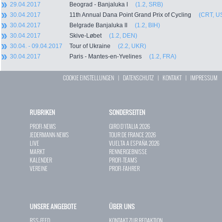
29.04.2017
Beograd - Banjaluka I
(1.2, SRB)
30.04.2017
11th Annual Dana Point Grand Prix of Cycling
(CRT, U
30.04.2017
Belgrade Banjaluka II
(1.2, BIH)
30.04.2017
Skive-Løbet
(1.2, DEN)
30.04. - 09.04.2017
Tour of Ukraine
(2.2, UKR)
30.04.2017
Paris - Mantes-en-Yvelines
(1.2, FRA)
COOKIE EINSTELLUNGEN
|
DATENSCHUTZ
|
KONTAKT
|
IMPRESSUM
RUBRIKEN
SONDERSEITEN
PROFI-NEWS
GIRO D`ITALIA 2026
JEDERMANN-NEWS
TOUR DE FRANCE 2026
LIVE
VUELTA A ESPAÑA 2026
MARKT
RENNERGEBNISSE
KALENDER
PROFI-TEAMS
VEREINE
PROFI-FAHRER
UNSERE ANGEBOTE
ÜBER UNS
RSS-FEED
KONTAKT ZUR REDAKTION