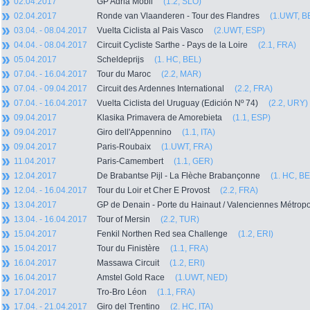
02.04.2017
GP Adria Mobil
(1.2, SLO)
02.04.2017
Ronde van Vlaanderen - Tour des Flandres
(1.UWT, B
03.04. - 08.04.2017
Vuelta Ciclista al Pais Vasco
(2.UWT, ESP)
04.04. - 08.04.2017
Circuit Cycliste Sarthe - Pays de la Loire
(2.1, FRA)
05.04.2017
Scheldeprijs
(1. HC, BEL)
07.04. - 16.04.2017
Tour du Maroc
(2.2, MAR)
07.04. - 09.04.2017
Circuit des Ardennes International
(2.2, FRA)
07.04. - 16.04.2017
Vuelta Ciclista del Uruguay (Edición Nº 74)
(2.2, URY)
09.04.2017
Klasika Primavera de Amorebieta
(1.1, ESP)
09.04.2017
Giro dell'Appennino
(1.1, ITA)
09.04.2017
Paris-Roubaix
(1.UWT, FRA)
11.04.2017
Paris-Camembert
(1.1, GER)
12.04.2017
De Brabantse Pijl - La Flèche Brabançonne
(1. HC, BE
12.04. - 16.04.2017
Tour du Loir et Cher E Provost
(2.2, FRA)
13.04.2017
GP de Denain - Porte du Hainaut / Valenciennes Métr
13.04. - 16.04.2017
Tour of Mersin
(2.2, TUR)
15.04.2017
Fenkil Northen Red sea Challenge
(1.2, ERI)
15.04.2017
Tour du Finistère
(1.1, FRA)
16.04.2017
Massawa Circuit
(1.2, ERI)
16.04.2017
Amstel Gold Race
(1.UWT, NED)
17.04.2017
Tro-Bro Léon
(1.1, FRA)
17.04. - 21.04.2017
Giro del Trentino
(2. HC, ITA)