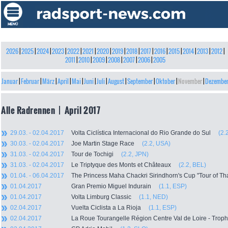
2026
|
2025
|
2024
|
2023
|
2022
|
2021
|
2020
|
2019
|
2018
|
2017
|
2016
|
2015
|
2014
|
2013
|
2012
|
2011
|
2010
|
2009
|
2008
|
2007
|
2006
|
2005
Januar
|
Februar
|
März
|
April
|
Mai
|
Juni
|
Juli
|
August
|
September
|
Oktober
|
November
|
Dezembe
Alle Radrennen | April 2017
29.03. - 02.04.2017
Volta Ciclística Internacional do Rio Grande do Sul
(2.
30.03. - 02.04.2017
Joe Martin Stage Race
(2.2, USA)
31.03. - 02.04.2017
Tour de Tochigi
(2.2, JPN)
31.03. - 02.04.2017
Le Triptyque des Monts et Châteaux
(2.2, BEL)
01.04. - 06.04.2017
The Princess Maha Chackri Sirindhorn's Cup "Tour of 
01.04.2017
Gran Premio Miguel Indurain
(1.1, ESP)
01.04.2017
Volta Limburg Classic
(1.1, NED)
02.04.2017
Vuelta Ciclista a La Rioja
(1.1, ESP)
02.04.2017
La Roue Tourangelle Région Centre Val de Loire - Tr