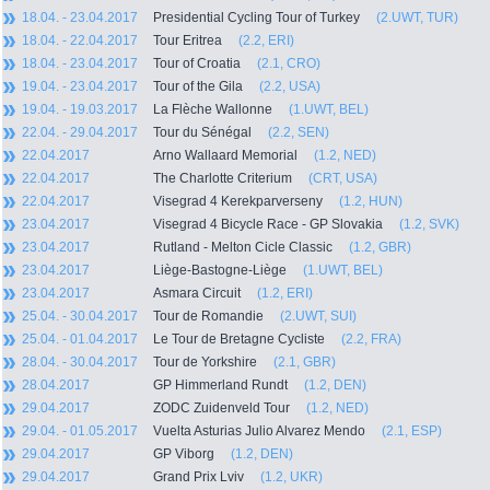
18.04. - 23.04.2017
Presidential Cycling Tour of Turkey
(2.UWT, TUR)
18.04. - 22.04.2017
Tour Eritrea
(2.2, ERI)
18.04. - 23.04.2017
Tour of Croatia
(2.1, CRO)
19.04. - 23.04.2017
Tour of the Gila
(2.2, USA)
19.04. - 19.03.2017
La Flèche Wallonne
(1.UWT, BEL)
22.04. - 29.04.2017
Tour du Sénégal
(2.2, SEN)
22.04.2017
Arno Wallaard Memorial
(1.2, NED)
22.04.2017
The Charlotte Criterium
(CRT, USA)
22.04.2017
Visegrad 4 Kerekparverseny
(1.2, HUN)
23.04.2017
Visegrad 4 Bicycle Race - GP Slovakia
(1.2, SVK)
23.04.2017
Rutland - Melton Cicle Classic
(1.2, GBR)
23.04.2017
Liège-Bastogne-Liège
(1.UWT, BEL)
23.04.2017
Asmara Circuit
(1.2, ERI)
25.04. - 30.04.2017
Tour de Romandie
(2.UWT, SUI)
25.04. - 01.04.2017
Le Tour de Bretagne Cycliste
(2.2, FRA)
28.04. - 30.04.2017
Tour de Yorkshire
(2.1, GBR)
28.04.2017
GP Himmerland Rundt
(1.2, DEN)
29.04.2017
ZODC Zuidenveld Tour
(1.2, NED)
29.04. - 01.05.2017
Vuelta Asturias Julio Alvarez Mendo
(2.1, ESP)
29.04.2017
GP Viborg
(1.2, DEN)
29.04.2017
Grand Prix Lviv
(1.2, UKR)