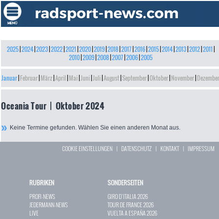
2025
|
2024
|
2023
|
2022
|
2021
|
2020
|
2019
|
2018
|
2017
|
2016
|
2015
|
2014
|
2013
|
2012
|
2011
|
2010
|
2009
|
2008
|
2007
|
2006
|
2005
Januar
|
Februar
|
März
|
April
|
Mai
|
Juni
|
Juli
|
August
|
September
|
Oktober
|
November
|
Dezembe
Oceania Tour | Oktober 2024
Keine Termine gefunden. Wählen Sie einen anderen Monat aus.
COOKIE EINSTELLUNGEN
|
DATENSCHUTZ
|
KONTAKT
|
IMPRESSUM
RUBRIKEN
SONDERSEITEN
PROFI-NEWS
GIRO D`ITALIA 2026
JEDERMANN-NEWS
TOUR DE FRANCE 2026
LIVE
VUELTA A ESPAÑA 2026