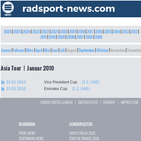
2026
|
2025
|
2024
|
2023
|
2022
|
2021
|
2020
|
2019
|
2018
|
2017
|
2016
|
2015
|
2014
|
2013
|
2012
|
2011
|
2010
|
2009
|
2008
|
2007
|
2006
|
2005
Januar
|
Februar
|
März
|
April
|
Mai
|
Juni
|
Juli
|
August
|
September
|
Oktober
|
November
|
Dezembe
Asia Tour | Januar 2010
22.01.2010
Vice President Cup
(1.2, UAE)
23.01.2010
Emirates Cup
(1.2, UAE)
COOKIE EINSTELLUNGEN
|
DATENSCHUTZ
|
KONTAKT
|
IMPRESSUM
RUBRIKEN
SONDERSEITEN
PROFI-NEWS
GIRO D`ITALIA 2026
JEDERMANN-NEWS
TOUR DE FRANCE 2026