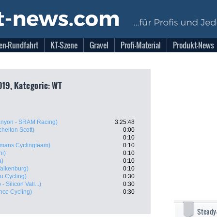
en-Rundfahrt
KT-Szene
Gravel
Profi-Material
Produkt-News
019, Kategorie: WT
nyon - SRAM Racing)
3:25:48
chelton Scott)
0:00
0:10
lmans Cyclingteam)
0:10
ni)
0:10
a)
0:10
Valkenburg)
0:10
u Cycling)
0:30
 Silicon Vall...)
0:30
nce Cycling)
0:30
Steady