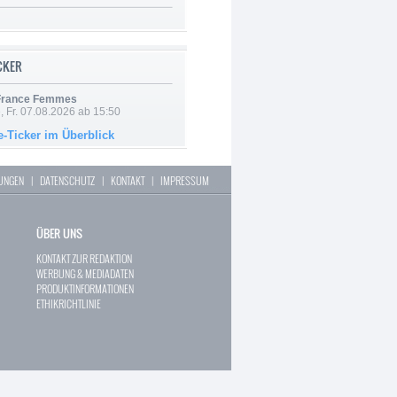
ICKER
 France Femmes
, Fr. 07.08.2026 ab 15:50
e-Ticker im Überblick
LUNGEN
|
DATENSCHUTZ
|
KONTAKT
|
IMPRESSUM
ÜBER UNS
KONTAKT ZUR REDAKTION
WERBUNG & MEDIADATEN
PRODUKTINFORMATIONEN
ETHIKRICHTLINIE