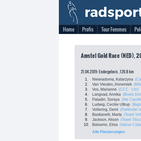
Home
Profis
Tour Femmes
Pol
Amstel Gold Race (NED), 2
21.04.2019: Endergebnis , 126.8 km
1.
Niewiadoma, Katarzyna
(Ca
2.
Van Vleuten, Annemiek
(Mit
3.
Vos, Marianne
(CCC - LIV)
4.
Langvad, Annika
(Boels Do
5.
Paladin, Soraya
(Ale Cipolli
6.
Ludwig, Cecilie Uttrup
(Bigl
7.
Vollering, Demi
(Parkhotel 
8.
Bastianelli, Marta
(Team Virt
9.
Jackson, Alison
(Team Tibco -
10.
Balsamo, Elisa
(Valcar Cyla
Alle Platzierungen