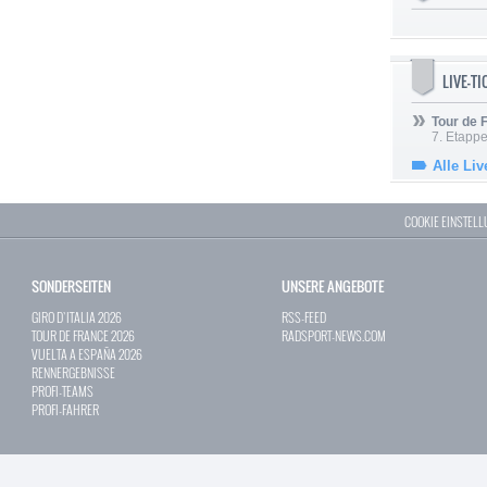
LIVE-T
Tour de
7. Etappe
Alle Liv
COOKIE EINSTEL
SONDERSEITEN
UNSERE ANGEBOTE
GIRO D`ITALIA 2026
RSS-FEED
TOUR DE FRANCE 2026
RADSPORT-NEWS.COM
VUELTA A ESPAÑA 2026
RENNERGEBNISSE
PROFI-TEAMS
PROFI-FAHRER