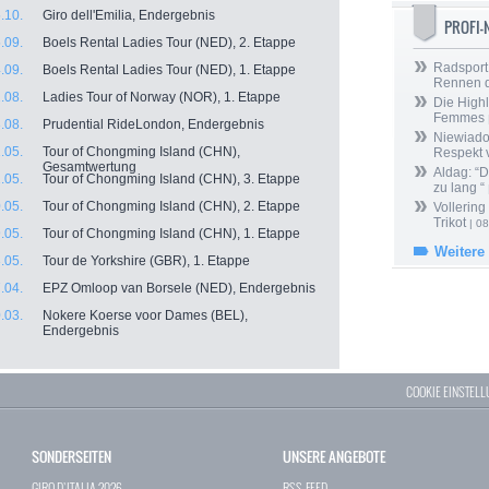
.10.
Giro dell'Emilia, Endergebnis
PROFI
.09.
Boels Rental Ladies Tour (NED), 2. Etappe
Radsport 
.09.
Boels Rental Ladies Tour (NED), 1. Etappe
Rennen 
.08.
Ladies Tour of Norway (NOR), 1. Etappe
Die Highl
Femmes
.08.
Prudential RideLondon, Endergebnis
Niewiado
.05.
Tour of Chongming Island (CHN),
Respekt 
Gesamtwertung
Aldag: “
.05.
Tour of Chongming Island (CHN), 3. Etappe
zu lang “
.05.
Tour of Chongming Island (CHN), 2. Etappe
Vollering
Trikot
| 08
.05.
Tour of Chongming Island (CHN), 1. Etappe
Weitere
.05.
Tour de Yorkshire (GBR), 1. Etappe
.04.
EPZ Omloop van Borsele (NED), Endergebnis
.03.
Nokere Koerse voor Dames (BEL),
Endergebnis
COOKIE EINSTEL
SONDERSEITEN
UNSERE ANGEBOTE
GIRO D`ITALIA 2026
RSS-FEED