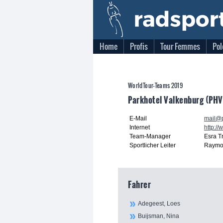
Home
Profis
Tour Femmes
Pol
WorldTour-Teams 2019
Parkhotel Valkenburg (PHV
E-Mail
mail@p
Internet
http:/
Team-Manager
Esra T
Sportlicher Leiter
Raymon
Fahrer
Adegeest, Loes
Buijsman, Nina