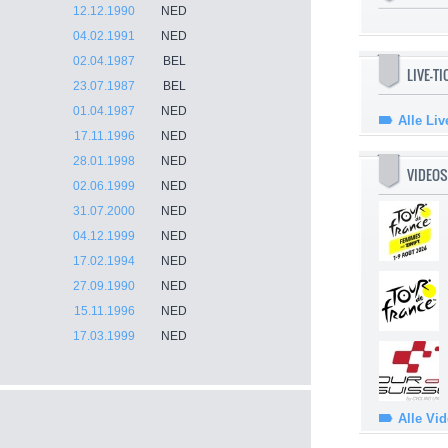
12.12.1990
NED
04.02.1991
NED
02.04.1987
BEL
LIVE-T
23.07.1987
BEL
01.04.1987
NED
Alle Liv
17.11.1996
NED
28.01.1998
NED
VIDEOS
02.06.1999
NED
31.07.2000
NED
04.12.1999
NED
17.02.1994
NED
27.09.1990
NED
15.11.1996
NED
17.03.1999
NED
Alle Vi