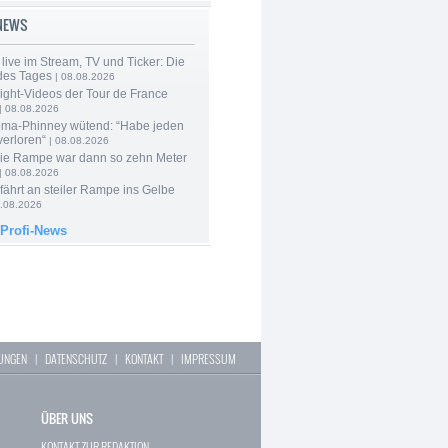
-NEWS
live im Stream, TV und Ticker: Die
des Tages
| 08.08.2026
ight-Videos der Tour de France
| 08.08.2026
ma-Phinney wütend: “Habe jeden
verloren“
| 08.08.2026
Die Rampe war dann so zehn Meter
| 08.08.2026
 fährt an steiler Rampe ins Gelbe
.08.2026
 Profi-News
LUNGEN
|
DATENSCHUTZ
|
KONTAKT
|
IMPRESSUM
ÜBER UNS
KONTAKT ZUR REDAKTION