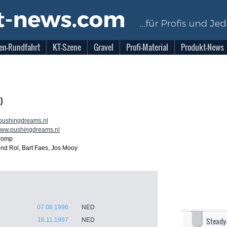
en-Rundfahrt
KT-Szene
Gravel
Profi-Material
Produkt-News
)
ushingdreams.nl
/www.pushingdreams.nl
romp
d Rol, Bart Faes, Jos Mooy
07.08.1996
NED
Steady
16.11.1997
NED