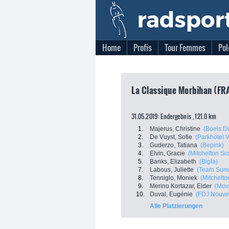
Home
Profis
Tour Femmes
Pol
La Classique Morbihan (FRA
31.05.2019: Endergebnis , 121.0 km
1.
Majerus, Christine
(Boels D
2.
De Vuyst, Sofie
(Parkhotel 
3.
Guderzo, Tatiana
(Bepink)
4.
Elvin, Gracie
(Mitchelton Sco
5.
Banks, Elizabeth
(Bigla)
7.
Labous, Juliette
(Team Sun
8.
Tenniglo, Moniek
(Mitchelto
9.
Merino Kortazar, Eider
(Mov
10.
Duval, Eugénie
(FDJ Nouvell
Alle Platzierungen