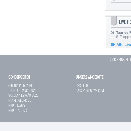
LIVE-T
Tour de
8. Etappe
Alle Liv
COOKIE EINSTEL
SONDERSEITEN
UNSERE ANGEBOTE
GIRO D`ITALIA 2026
RSS-FEED
TOUR DE FRANCE 2026
RADSPORT-NEWS.COM
VUELTA A ESPAÑA 2026
RENNERGEBNISSE
PROFI-TEAMS
PROFI-FAHRER