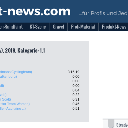
en-Rundfahrt
KT-Szene
Gravel
Profi-Material
Produkt-News
), 2019, Kategorie: 1.1
olmans Cyclingteam)
3:15:19
Valkenburg)
0:00
0:00
tt)
0:00
0:04
web)
0:22
n Scott)
0:31
istar Team Women)
0:45
e - Aauitaine ...)
0:51
Steady