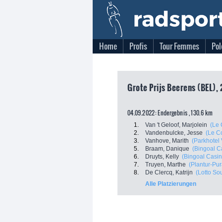
Home
Profis
Tour Femmes
Pol
Grote Prijs Beerens (BEL), 
04.09.2022: Endergebnis , 130.6 km
1.
Van 't Geloof, Marjolein
(Le 
2.
Vandenbulcke, Jesse
(Le C
3.
Vanhove, Marith
(Parkhotel
5.
Braam, Danique
(Bingoal C
6.
Druyts, Kelly
(Bingoal Casin
7.
Truyen, Marthe
(Plantur-Pur
8.
De Clercq, Katrijn
(Lotto So
Alle Platzierungen