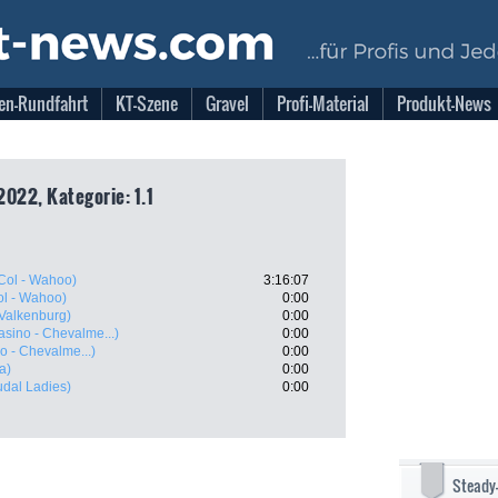
en-Rundfahrt
KT-Szene
Gravel
Profi-Material
Produkt-News
2022, Kategorie: 1.1
Col - Wahoo)
3:16:07
ol - Wahoo)
0:00
 Valkenburg)
0:00
asino - Chevalme...)
0:00
o - Chevalme...)
0:00
a)
0:00
udal Ladies)
0:00
Steady