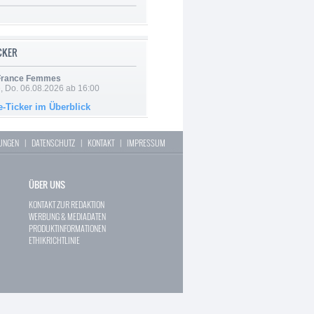
ICKER
 France Femmes
e, Do. 06.08.2026 ab 16:00
e-Ticker im Überblick
LUNGEN
|
DATENSCHUTZ
|
KONTAKT
|
IMPRESSUM
ÜBER UNS
KONTAKT ZUR REDAKTION
WERBUNG & MEDIADATEN
PRODUKTINFORMATIONEN
ETHIKRICHTLINIE