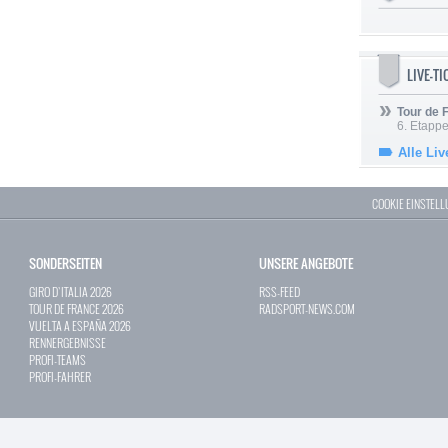
LIVE-T
Tour de
6. Etapp
Alle Liv
COOKIE EINSTEL
SONDERSEITEN
UNSERE ANGEBOTE
GIRO D`ITALIA 2026
RSS-FEED
TOUR DE FRANCE 2026
RADSPORT-NEWS.COM
VUELTA A ESPAÑA 2026
RENNERGEBNISSE
PROFI-TEAMS
PROFI-FAHRER