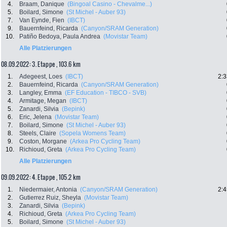
4.
Braam, Danique
(Bingoal Casino - Chevalme...)
5.
Boilard, Simone
(St Michel - Auber 93)
7.
Van Eynde, Fien
(IBCT)
9.
Bauernfeind, Ricarda
(Canyon/SRAM Generation)
10.
Patiño Bedoya, Paula Andrea
(Movistar Team)
Alle Platzierungen
08.09.2022: 3. Etappe , 103.6 km
1.
Adegeest, Loes
(IBCT)
2:3
2.
Bauernfeind, Ricarda
(Canyon/SRAM Generation)
3.
Langley, Emma
(EF Education - TIBCO - SVB)
4.
Armitage, Megan
(IBCT)
5.
Zanardi, Silvia
(Bepink)
6.
Eric, Jelena
(Movistar Team)
7.
Boilard, Simone
(St Michel - Auber 93)
8.
Steels, Claire
(Sopela Womens Team)
9.
Coston, Morgane
(Arkea Pro Cycling Team)
10.
Richioud, Greta
(Arkea Pro Cycling Team)
Alle Platzierungen
09.09.2022: 4. Etappe , 105.2 km
1.
Niedermaier, Antonia
(Canyon/SRAM Generation)
2:4
2.
Gutierrez Ruiz, Sheyla
(Movistar Team)
3.
Zanardi, Silvia
(Bepink)
4.
Richioud, Greta
(Arkea Pro Cycling Team)
5.
Boilard, Simone
(St Michel - Auber 93)