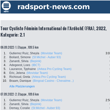
Tour Cycliste Féminin International de l'ArdèchE (FRA), 2022,
Kategorie: 2.1
06.09.2022: 1. Etappe , 109.5 km
1.
Gutierrez Ruiz, Sheyla
(Movistar Team)
3:0
2.
Boilard, Simone
(St Michel - Auber 93)
3.
Zanardi, Silvia
(Bepink)
4.
Adegeest, Loes
(IBCT)
5.
Laurance, Typhaine
(Arkea Pro Cycling Team)
8.
Eric, Jelena
(Movistar Team)
9.
Richioud, Greta
(Arkea Pro Cycling Team)
10.
Braam, Danique
(Bingoal Casino - Chevalme...)
Alle Platzierungen
07.09.2022: 2. Etappe , 109.6 km
1.
Gutierrez Ruiz, Sheyla
(Movistar Team)
2:5
2.
Zanardi, Silvia
(Bepink)
3.
Demay, Coralie
(St Michel - Auber 93)