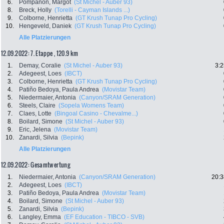
6.
Pompanon, Margot
(St Michel - Auber 93)
8.
Breck, Holly
(Torelli - Cayman Islands ...)
9.
Colborne, Henrietta
(GT Krush Tunap Pro Cycling)
10.
Hengeveld, Daniek
(GT Krush Tunap Pro Cycling)
Alle Platzierungen
12.09.2022: 7. Etappe , 120.9 km
1.
Demay, Coralie
(St Michel - Auber 93)
3:2
2.
Adegeest, Loes
(IBCT)
3.
Colborne, Henrietta
(GT Krush Tunap Pro Cycling)
4.
Patiño Bedoya, Paula Andrea
(Movistar Team)
5.
Niedermaier, Antonia
(Canyon/SRAM Generation)
6.
Steels, Claire
(Sopela Womens Team)
7.
Claes, Lotte
(Bingoal Casino - Chevalme...)
8.
Boilard, Simone
(St Michel - Auber 93)
9.
Eric, Jelena
(Movistar Team)
10.
Zanardi, Silvia
(Bepink)
Alle Platzierungen
12.09.2022: Gesamtwertung
1.
Niedermaier, Antonia
(Canyon/SRAM Generation)
20:3
2.
Adegeest, Loes
(IBCT)
3.
Patiño Bedoya, Paula Andrea
(Movistar Team)
4.
Boilard, Simone
(St Michel - Auber 93)
5.
Zanardi, Silvia
(Bepink)
6.
Langley, Emma
(EF Education - TIBCO - SVB)