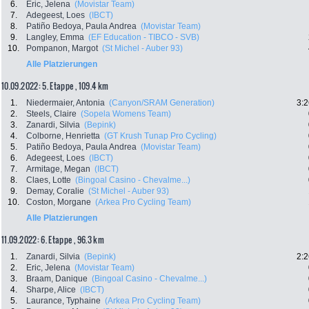
6.
Eric, Jelena
(Movistar Team)
7.
Adegeest, Loes
(IBCT)
8.
Patiño Bedoya, Paula Andrea
(Movistar Team)
9.
Langley, Emma
(EF Education - TIBCO - SVB)
10.
Pompanon, Margot
(St Michel - Auber 93)
Alle Platzierungen
10.09.2022: 5. Etappe , 109.4 km
1.
Niedermaier, Antonia
(Canyon/SRAM Generation)
3:2
2.
Steels, Claire
(Sopela Womens Team)
3.
Zanardi, Silvia
(Bepink)
4.
Colborne, Henrietta
(GT Krush Tunap Pro Cycling)
5.
Patiño Bedoya, Paula Andrea
(Movistar Team)
6.
Adegeest, Loes
(IBCT)
7.
Armitage, Megan
(IBCT)
8.
Claes, Lotte
(Bingoal Casino - Chevalme...)
9.
Demay, Coralie
(St Michel - Auber 93)
10.
Coston, Morgane
(Arkea Pro Cycling Team)
Alle Platzierungen
11.09.2022: 6. Etappe , 96.3 km
1.
Zanardi, Silvia
(Bepink)
2:2
2.
Eric, Jelena
(Movistar Team)
3.
Braam, Danique
(Bingoal Casino - Chevalme...)
4.
Sharpe, Alice
(IBCT)
5.
Laurance, Typhaine
(Arkea Pro Cycling Team)