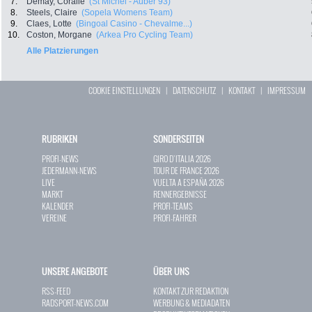
7.
Demay, Coralie
(St Michel - Auber 93)
8.
Steels, Claire
(Sopela Womens Team)
9.
Claes, Lotte
(Bingoal Casino - Chevalme...)
10.
Coston, Morgane
(Arkea Pro Cycling Team)
Alle Platzierungen
COOKIE EINSTELLUNGEN
|
DATENSCHUTZ
|
KONTAKT
|
IMPRESSUM
RUBRIKEN
SONDERSEITEN
PROFI-NEWS
GIRO D`ITALIA 2026
JEDERMANN-NEWS
TOUR DE FRANCE 2026
LIVE
VUELTA A ESPAÑA 2026
MARKT
RENNERGEBNISSE
KALENDER
PROFI-TEAMS
VEREINE
PROFI-FAHRER
UNSERE ANGEBOTE
ÜBER UNS
RSS-FEED
KONTAKT ZUR REDAKTION
RADSPORT-NEWS.COM
WERBUNG & MEDIADATEN