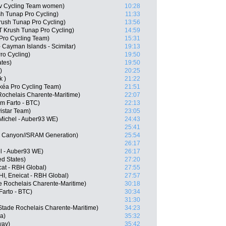
viv Cycling Team women)
10:28
h Tunap Pro Cycling)
11:33
ush Tunap Pro Cycling)
13:56
T Krush Tunap Pro Cycling)
14:59
 Pro Cycling Team)
15:31
- Cayman Islands - Scimitar)
19:13
ro Cycling)
19:50
ates)
19:50
)
20:25
k )
21:22
kéa Pro Cycling Team)
21:51
Rochelais Charente-Maritime)
22:07
m Farto - BTC)
22:13
istar Team)
23:05
Michel - Auber93 WE)
24:43
25:41
, Canyon//SRAM Generation)
25:54
26:17
l - Auber93 WE)
26:17
d States)
27:20
at - RBH Global)
27:55
HI, Eneicat - RBH Global)
27:57
e Rochelais Charente-Maritime)
30:18
Farto - BTC)
30:34
31:30
Stade Rochelais Charente-Maritime)
34:23
a)
35:32
way)
35:42