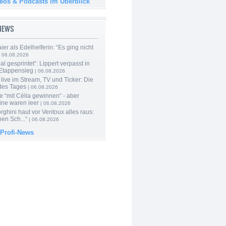
deos & Podcasts im Überblick
-NEWS
er als Edelhelferin: “Es ging nicht
 06.08.2026
al gesprintet“: Lippert verpasst in
Etappensieg
| 06.08.2026
live im Stream, TV und Ticker: Die
des Tages
| 06.08.2026
e “mit Célia gewinnen“ - aber
ine waren leer
| 06.08.2026
ghini haut vor Ventoux alles raus:
en Sch...“
| 06.08.2026
 Profi-News