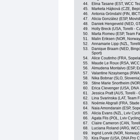
44.
Elina Tasane (EST, WCC Te
45.
Marketa Hájková (CZE, Bepi
46.
Antonia Gröndahl (FIN, IBCT
47.
Alicia González (ESP, Movis
48.
Daniek Hengeveld (NED, GT
49.
Holly Breck (USA, Torelli - 
50.
Marta Romeu (ESP, Team Far
51.
Malin Eriksen (NOR, Norway
52.
Annamarie Lipp (NZL, Torelli
53.
Danique Braam (NED, Bingoa
Sport)
54.
Alice Coutinho (FRA, Sope
55.
Maude Le Roux (RSA, WCC
56.
Almudena Montalvo (ESP, En
57.
Valantine Nzayisenga (RWA
58.
Nika Bobnar (SLO, Slovenia
59.
Stine Marie Snortheim (NOR
60.
Erica Clevenger (USA, DNA 
61.
Jessica Pratt (AUS, Torelli -
62.
Lina Svarinska (LAT, Team F
63.
Noémie Abgrall (FRA, Stade
64.
Naia Amondarain (ESP, Sop
65.
Alicia Evans (NZL, Lviv Cy
66.
Agata Flis (POL, Lviv Cycl
67.
Claire Cameron (CAN, Torelli
68.
Luciana Roland (ARG, WCC
69.
Ingrid Lorvik (NOR, Norway)
70.
Kira Payer (USA, DNA Pro C