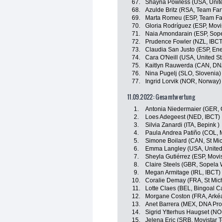
67.
Shayna Powless (USA, Unite
68.
Azulde Britz (RSA, Team Far
69.
Marta Romeu (ESP, Team Far
70.
Gloria Rodríguez (ESP, Movi
71.
Naia Amondarain (ESP, Sop
72.
Prudence Fowler (NZL, IBCT
73.
Claudia San Justo (ESP, Ene
74.
Cara O'Neill (USA, United St
75.
Kaitlyn Rauwerda (CAN, DNA
76.
Nina Pugelj (SLO, Slovenia)
77.
Ingrid Lorvik (NOR, Norway)
11.09.2022: Gesamtwertung
1.
Antonia Niedermaier (GER,
2.
Loes Adegeest (NED, IBCT)
3.
Silvia Zanardi (ITA, Bepink )
4.
Paula Andrea Patiño (COL, 
5.
Simone Boilard (CAN, St Mi
6.
Emma Langley (USA, United
7.
Sheyla Gutiérrez (ESP, Movi
8.
Claire Steels (GBR, Sopela
9.
Megan Armitage (IRL, IBCT)
10.
Coralie Demay (FRA, St Mic
11.
Lotte Claes (BEL, Bingoal C
12.
Morgane Coston (FRA, Arkéa
13.
Anet Barrera (MEX, DNA Pro
14.
Sigrid Ytterhus Haugset (N
15.
Jelena Eric (SRB, Movistar 