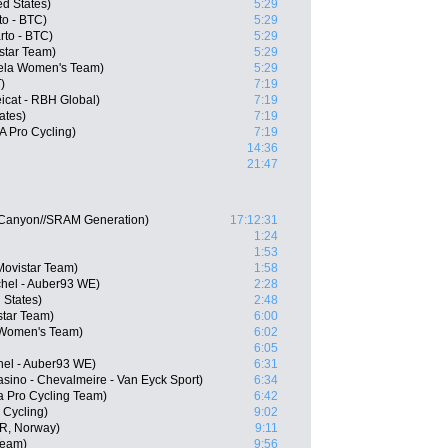
d States)
5:29
to - BTC)
5:29
to - BTC)
5:29
star Team)
5:29
ela Women's Team)
5:29
)
7:19
icat - RBH Global)
7:19
ates)
7:19
 Pro Cycling)
7:19
14:36
21:47
 Canyon//SRAM Generation)
17:12:31
1:24
1:53
Movistar Team)
1:58
chel - Auber93 WE)
2:28
 States)
2:48
star Team)
6:00
 Women's Team)
6:02
6:05
hel - Auber93 WE)
6:31
asino - Chevalmeire - Van Eyck Sport)
6:34
 Pro Cycling Team)
6:42
 Cycling)
9:02
OR, Norway)
9:11
Team)
9:56