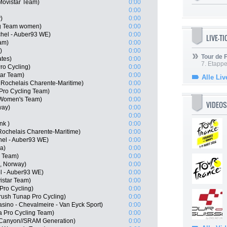
Movistar Team)
0:00
0:00
)
0:00
ing Team women)
0:00
chel - Auber93 WE)
0:00
LIVE-T
am)
0:00
)
0:00
Tour de
ates)
0:00
7. Etappe
ro Cycling)
0:00
tar Team)
0:00
Alle Liv
 Rochelais Charente-Maritime)
0:00
 Pro Cycling Team)
0:00
 Women's Team)
0:00
VIDEOS
way)
0:00
0:00
nk )
0:00
Rochelais Charente-Maritime)
0:00
hel - Auber93 WE)
0:00
a)
0:00
 Team)
0:00
, Norway)
0:00
l - Auber93 WE)
0:00
istar Team)
0:00
Pro Cycling)
0:00
ush Tunap Pro Cycling)
0:00
asino - Chevalmeire - Van Eyck Sport)
0:00
 Pro Cycling Team)
0:00
 Canyon//SRAM Generation)
0:00