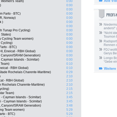
Alle Vi
la Women's Team)
0:00
)
0:00
0:00
m Farto - BTC)
0:00
PROFI
OR, Norway)
0:00
k )
0:00
Niedermai
0:00
anders!“
|
h Tunap Pro Cycling)
0:00
“Nicht ide
 States)
0:00
Tournon 
viv Cycling Team women)
0:00
Radsport 
 Cycling)
0:00
Rennen 
Farto - BTC)
0:00
FDJ wollt
HI, Eneicat - RBH Global)
0:00
Gerys Be
, Canyon//SRAM Generation)
0:00
Longo Bor
- Cayman Islands - Scimitar)
0:00
“Gebe ein
 Team)
0:10
eicat - RBH Global)
0:10
Weitere
Stade Rochelais Charente-Maritime)
0:29
)
2:10
at - RBH Global)
2:10
e Rochelais Charente-Maritime)
2:10
ycling)
2:15
star Team)
2:15
 - Cayman Islands - Scimitar)
3:45
 - Cayman Islands - Scimitar)
3:45
, Canyon//SRAM Generation)
3:48
cling Team women)
5:29
arto - BTC)
5:29