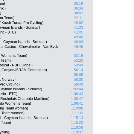
am)
36:19
nk )
36:34
)
38:07
tar Team)
39:11
 Krush Tunap Pro Cycling)
40:02
Cayman Islands - Scimitar)
41:33
to - BTC)
41:45
)
45:00
 - Cayman Islands - Scimitar)
46:03
l Casino - Chevalmeire - Van Eyck
46:46
la Women's Team)
52:19
 Team)
52:26
eicat - RBH Global)
53:49
, Canyon//SRAM Generation)
56:14
)
58:05
, Norway)
58:30
Pro Cycling)
59:49
 Cayman Islands - Scimitar)
1:02:44
arto - BTC)
1:06:43
 Rochelais Charente-Maritime)
1:08:47
ela Women's Team)
1:09:41
cling Team women)
1:10:08
ing Team women)
1:11:33
 - Cayman Islands - Scimitar)
1:15:13
 Team)
1:15:22
1:18:58
ycling)
1:19:37