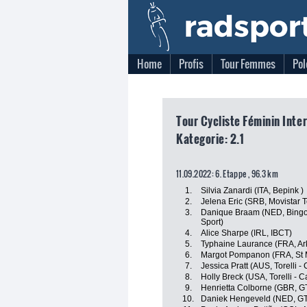
Home
Profis
Tour Femmes
Pol
Tour Cycliste Féminin Inte
Kategorie: 2.1
11.09.2022: 6. Etappe , 96.3 km
1.
Silvia Zanardi (ITA, Bepink )
2.
Jelena Eric (SRB, Movistar 
3.
Danique Braam (NED, Bingoa
Sport)
4.
Alice Sharpe (IRL, IBCT)
5.
Typhaine Laurance (FRA, Ar
6.
Margot Pompanon (FRA, St 
7.
Jessica Pratt (AUS, Torelli -
8.
Holly Breck (USA, Torelli - 
9.
Henrietta Colborne (GBR, G
10.
Daniek Hengeveld (NED, GT