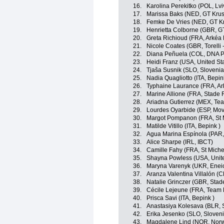
16.
Karolina Perekitko (POL, L
17.
Marissa Baks (NED, GT Krus
18.
Femke De Vries (NED, GT Kr
19.
Henrietta Colborne (GBR, G
20.
Greta Richioud (FRA, Arkéa
21.
Nicole Coates (GBR, Torelli 
22.
Diana Peñuela (COL, DNA P
23.
Heidi Franz (USA, United St
24.
Tjaša Susnik (SLO, Slovenia
25.
Nadia Quagliotto (ITA, Bepin
26.
Typhaine Laurance (FRA, Ar
27.
Marine Allione (FRA, Stade 
28.
Ariadna Gutierrez (MEX, Tea
29.
Lourdes Oyarbide (ESP, Mov
30.
Margot Pompanon (FRA, St 
31.
Matilde Vitillo (ITA, Bepink )
32.
Agua Marina Espínola (PAR
33.
Alice Sharpe (IRL, IBCT)
34.
Camille Fahy (FRA, St Miche
35.
Shayna Powless (USA, Unite
36.
Maryna Varenyk (UKR, Eneic
37.
Aranza Valentina Villalón (C
38.
Natalie Grinczer (GBR, Stad
39.
Cécile Lejeune (FRA, Team 
40.
Prisca Savi (ITA, Bepink )
41.
Anastasiya Kolesava (BLR, 
42.
Erika Jesenko (SLO, Sloveni
43.
Magdalene Lind (NOR, Nor