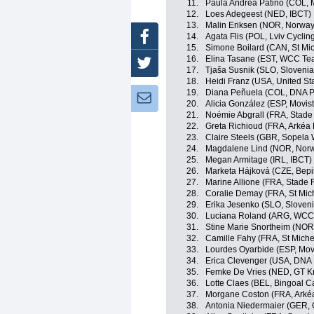
11.
Paula Andrea Patiño (COL, 
12.
Loes Adegeest (NED, IBCT)
13.
Malin Eriksen (NOR, Norway
Facebook
14.
Agata Flis (POL, Lviv Cycl
15.
Simone Boilard (CAN, St Mi
16.
Elina Tasane (EST, WCC Te
Twitter
17.
Tjaša Susnik (SLO, Slovenia
18.
Heidi Franz (USA, United St
19.
Diana Peñuela (COL, DNA P
Newsletter:
20.
Alicia González (ESP, Movis
21.
Noémie Abgrall (FRA, Stade
22.
Greta Richioud (FRA, Arkéa
23.
Claire Steels (GBR, Sopela
24.
Magdalene Lind (NOR, Nor
25.
Megan Armitage (IRL, IBCT)
26.
Marketa Hájková (CZE, Bepi
27.
Marine Allione (FRA, Stade 
28.
Coralie Demay (FRA, St Mic
29.
Erika Jesenko (SLO, Sloveni
30.
Luciana Roland (ARG, WCC
31.
Stine Marie Snortheim (NOR
32.
Camille Fahy (FRA, St Miche
33.
Lourdes Oyarbide (ESP, Mov
34.
Erica Clevenger (USA, DNA 
35.
Femke De Vries (NED, GT Kr
36.
Lotte Claes (BEL, Bingoal C
37.
Morgane Coston (FRA, Arkéa
38.
Antonia Niedermaier (GER,