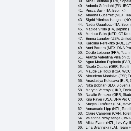
39.
Alice Coutinho (FRA, Sope
40.
Antonia Gröndahl (FIN, IBCT
41.
Prisca Savi (ITA, Bepink )
42.
Ariadna Gutierrez (MEX, Tea
43.
Sigrid Ytterhus Haugset (N
44.
Nadia Quagliotto (ITA, Bepin
45.
Matilde Vitillo (ITA, Bepink )
46.
Marissa Baks (NED, GT Krus
47.
Emma Langley (USA, United
48.
Karolina Perekitko (POL, L
49.
Anet Barrera (MEX, DNA Pro
50.
Cécile Lejeune (FRA, Team 
51.
Aranza Valentina Villalón (C
52.
Agua Marina Espínola (PAR
53.
Nicole Coates (GBR, Torelli 
54.
Maude Le Roux (RSA, WCC
55.
Almudena Montalvo (ESP, En
56.
Anastasiya Kolesava (BLR, 
57.
Nika Bobnar (SLO, Slovenia
58.
Maryna Varenyk (UKR, Eneic
59.
Natalie Grinczer (GBR, Stad
60.
Kira Payer (USA, DNA Pro C
61.
Sheyla Gutiérrez (ESP, Movi
62.
Annamarie Lipp (NZL, Torelli
63.
Claire Cameron (CAN, Torelli
64.
Valantine Nzayisenga (RWA
65.
Alicia Evans (NZL, Lviv Cy
66.
Lina Svarinska (LAT, Team F