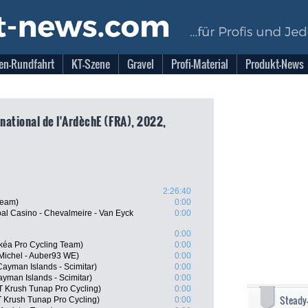
en-Rundfahrt
KT-Szene
Gravel
Profi-Material
Produkt-News
rnational de l'ArdèchE (FRA), 2022,
2:26:40
Team)
0:00
l Casino - Chevalmeire - Van Eyck
0:00
0:00
kéa Pro Cycling Team)
0:00
Michel - Auber93 WE)
0:00
 Cayman Islands - Scimitar)
0:00
Cayman Islands - Scimitar)
0:00
T Krush Tunap Pro Cycling)
0:00
Steady
 Krush Tunap Pro Cycling)
0:00