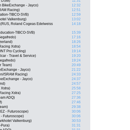
m DSM)
11:31
m BikeExchange - Jayco)
12:32
SRAM Racing)
12:51
cation-TIBCO-SVB)
12:59
otel Valkenburg)
13:02
 (RUS, Roland Cogeas Edelweiss
14:18
Education-TIBCO-SVB)
15:39
Segafredo)
17:16
zerland)
18:26
Racing Xstra)
18:54
WNT Pro Cycling)
19:14
car - Travel & Service)
19:20
egafredo)
19:24
ar Team)
20:49
keExchange - Jayco)
21:22
on//SRAM Racing)
24:33
keExchange - Jayco)
24:37
and)
24:57
 Xstra)
25:58
Racing Xstra)
27:25
Team ADQ)
27:36
M)
27:46
Team)
29:38
UEZ - Futuroscope)
30:06
 - Futuroscope)
30:06
arkhotel Valkenburg)
30:53
-Pura)
31:31