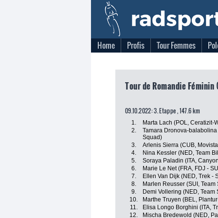
Home
Profis
Tour Femmes
Pol
Tour de Romandie Féminin 
09.10.2022: 3. Etappe , 147.6 km
1.
Marta Lach (POL, Ceratizit-
2.
Tamara Dronova-balabolina
Squad)
3.
Arlenis Sierra (CUB, Movist
4.
Nina Kessler (NED, Team Bi
5.
Soraya Paladin (ITA, Canyo
6.
Marie Le Net (FRA, FDJ - S
7.
Ellen Van Dijk (NED, Trek - 
8.
Marlen Reusser (SUI, Team
9.
Demi Vollering (NED, Team
10.
Marthe Truyen (BEL, Plantur
11.
Elisa Longo Borghini (ITA, T
12.
Mischa Bredewold (NED, Par