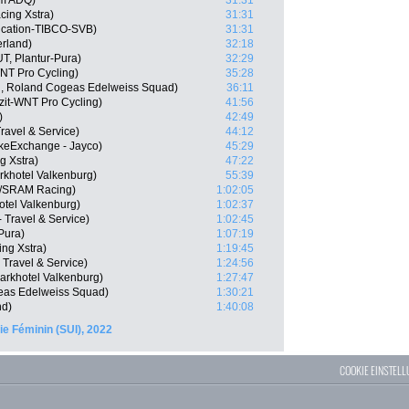
am ADQ)
31:31
cing Xstra)
31:31
ucation-TIBCO-SVB)
31:31
erland)
32:18
T, Plantur-Pura)
32:29
-WNT Pro Cycling)
35:28
N, Roland Cogeas Edelweiss Squad)
36:11
zit-WNT Pro Cycling)
41:56
)
42:49
Travel & Service)
44:12
ikeExchange - Jayco)
45:29
g Xstra)
47:22
khotel Valkenburg)
55:39
//SRAM Racing)
1:02:05
otel Valkenburg)
1:02:37
 Travel & Service)
1:02:45
Pura)
1:07:19
ng Xstra)
1:19:45
 Travel & Service)
1:24:56
arkhotel Valkenburg)
1:27:47
eas Edelweiss Squad)
1:30:21
nd)
1:40:08
e Féminin (SUI), 2022
COOKIE EINSTEL