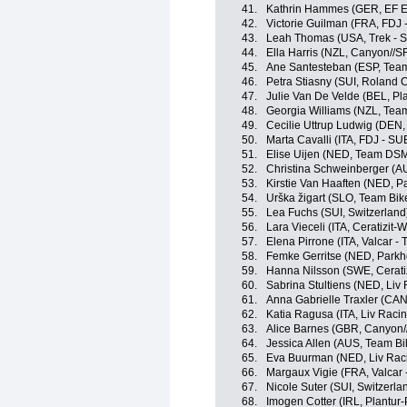
41.
Kathrin Hammes (GER, EF 
42.
Victorie Guilman (FRA, FDJ 
43.
Leah Thomas (USA, Trek - S
44.
Ella Harris (NZL, Canyon//
45.
Ane Santesteban (ESP, Tea
46.
Petra Stiasny (SUI, Roland
47.
Julie Van De Velde (BEL, Pl
48.
Georgia Williams (NZL, Tea
49.
Cecilie Uttrup Ludwig (DEN,
50.
Marta Cavalli (ITA, FDJ - SU
51.
Elise Uijen (NED, Team DS
52.
Christina Schweinberger (AU
53.
Kirstie Van Haaften (NED, P
54.
Urška žigart (SLO, Team Bi
55.
Lea Fuchs (SUI, Switzerland
56.
Lara Vieceli (ITA, Ceratizit
57.
Elena Pirrone (ITA, Valcar - 
58.
Femke Gerritse (NED, Parkh
59.
Hanna Nilsson (SWE, Cerati
60.
Sabrina Stultiens (NED, Liv 
61.
Anna Gabrielle Traxler (CA
62.
Katia Ragusa (ITA, Liv Racin
63.
Alice Barnes (GBR, Canyon
64.
Jessica Allen (AUS, Team B
65.
Eva Buurman (NED, Liv Raci
66.
Margaux Vigie (FRA, Valcar -
67.
Nicole Suter (SUI, Switzerla
68.
Imogen Cotter (IRL, Plantur-