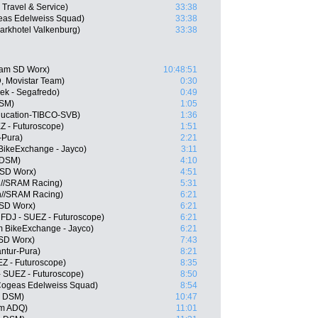
 Travel & Service)
33:38
eas Edelweiss Squad)
33:38
arkhotel Valkenburg)
33:38
eam SD Worx)
10:48:51
, Movistar Team)
0:30
rek - Segafredo)
0:49
DSM)
1:05
ducation-TIBCO-SVB)
1:36
Z - Futuroscope)
1:51
-Pura)
2:21
BikeExchange - Jayco)
3:11
 DSM)
4:10
 SD Worx)
4:51
n//SRAM Racing)
5:31
n//SRAM Racing)
6:21
 SD Worx)
6:21
 FDJ - SUEZ - Futuroscope)
6:21
m BikeExchange - Jayco)
6:21
 SD Worx)
7:43
antur-Pura)
8:21
EZ - Futuroscope)
8:35
- SUEZ - Futuroscope)
8:50
 Cogeas Edelweiss Squad)
8:54
m DSM)
10:47
am ADQ)
11:01