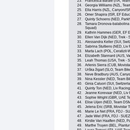
23.
Francesca Barale (ITA, Tea
24.
Georgia Williams (NZL, Tea
25.
Ella Harris (NZL, Canyon//
26.
Omer Shapira (ISR, EF Edu
27.
Quinty Schoens (NED, Parkh
28.
Tamara Dronova-balabolina
Squad)
29.
Kathrin Hammes (GER, EF 
30.
Ellen Van Dijk (NED, Trek - 
31.
Alessandra Keller (SUI, Swit
32.
Sabrina Stultiens (NED, Liv 
33.
Marta Lach (POL, Ceratizit-
34.
Elizabeth Stannard (AUS, Val
35.
Leah Thomas (USA, Trek - S
36.
Arlenis Sierra (CUB, Movist
37.
Urška žigart (SLO, Team Bi
38.
Neve Bradbury (AUS, Cany
39.
Nina Kessler (NED, Team Bi
40.
Ginia Caluori (SUI, Switzerl
41.
Quinty Ton (NED, Liv Racing
42.
Jeanne Korevaar (NED, Liv 
43.
Sophie Wright (GBR, UAE 
44.
Elise Uijen (NED, Team DS
45.
Jelena Eric (SRB, Movistar 
46.
Marie Le Net (FRA, FDJ - S
47.
Jade Wiel (FRA, FDJ - SUEZ
48.
Kirstie Van Haaften (NED, P
49.
Marthe Truyen (BEL, Plantur