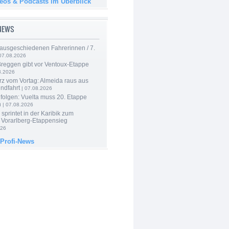
deos & Podcasts im Überblick
-NEWS
 ausgeschiedenen Fahrerinnen / 7.
07.08.2026
Breggen gibt vor Ventoux-Etappe
8.2026
rz vom Vortag: Almeida raus aus
ndfahrt
| 07.08.2026
folgen: Vuelta muss 20. Etappe
n
| 07.08.2026
 sprintet in der Karibik zum
 Vorarlberg-Etappensieg
026
 Profi-News