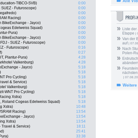
Alle Vi
Education-TIBCO-SVB)
0:00
- SUEZ - Futuroscope)
0:00
egafredo)
0:00
PROFI
SRAM Racing)
0:00
m BikeExchange - Jayco)
0:00
 Cogeas Edelweiss Squad)
0:00
Liste der
antur-Pura)
0:00
Etappe
| 
m BikeExchange - Jayco)
0:00
Van der 
 FDJ - SUEZ - Futuroscope)
0:00
auf
| 07.0
EZ - Futuroscope)
0:16
Nach Stu
M)
0:27
Polen-Ru
T, Plantur-Pura)
4:28
Erdrutsch
arkhotel Valkenburg)
4:28
abänder
keExchange - Jayco)
5:18
Feurstein
)
5:18
nächsten
-WNT Pro Cycling)
5:18
| 07.08.2
Travel & Service)
5:18
Weitere
otel Valkenburg)
5:18
zit-WNT Pro Cycling)
5:18
Racing Xstra)
5:18
N, Roland Cogeas Edelweiss Squad)
5:18
g Xstra)
10:48
//SRAM Racing)
13:54
ikeExchange - Jayco)
13:54
ng Xstra)
13:54
 Travel & Service)
18:11
nd)
25:41
Pura)
33:38