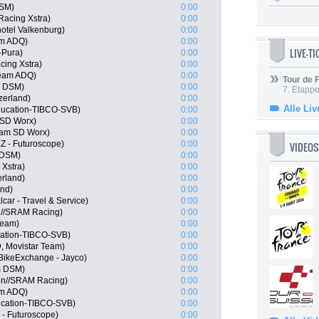
DSM)
0:00
Racing Xstra)
0:00
otel Valkenburg)
0:00
am ADQ)
0:00
LIVE-T
-Pura)
0:00
cing Xstra)
0:00
Team ADQ)
0:00
Tour de
m DSM)
0:00
7. Etappe
zerland)
0:00
Alle Liv
ducation-TIBCO-SVB)
0:00
 SD Worx)
0:00
eam SD Worx)
0:00
Z - Futuroscope)
0:00
VIDEOS
 DSM)
0:00
 Xstra)
0:00
erland)
0:00
and)
0:00
car - Travel & Service)
0:00
n//SRAM Racing)
0:00
Team)
0:00
cation-TIBCO-SVB)
0:00
, Movistar Team)
0:00
BikeExchange - Jayco)
0:00
m DSM)
0:00
on//SRAM Racing)
0:00
am ADQ)
0:00
ucation-TIBCO-SVB)
0:00
 - Futuroscope)
0:00