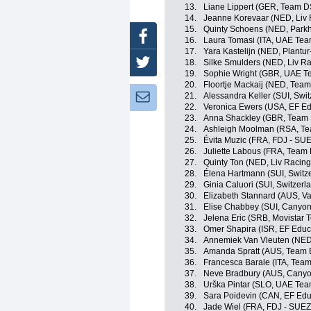
13.
Liane Lippert (GER, Team 
14.
Jeanne Korevaar (NED, Liv 
15.
Quinty Schoens (NED, Parkh
Facebook
16.
Laura Tomasi (ITA, UAE Te
17.
Yara Kastelijn (NED, Plantur
18.
Silke Smulders (NED, Liv Ra
Twitter
19.
Sophie Wright (GBR, UAE 
20.
Floortje Mackaij (NED, Tea
21.
Alessandra Keller (SUI, Swit
Newsletter:
22.
Veronica Ewers (USA, EF E
23.
Anna Shackley (GBR, Team
24.
Ashleigh Moolman (RSA, T
25.
Évita Muzic (FRA, FDJ - SUE
26.
Juliette Labous (FRA, Team
27.
Quinty Ton (NED, Liv Racing
28.
Élena Hartmann (SUI, Switz
29.
Ginia Caluori (SUI, Switzerl
30.
Elizabeth Stannard (AUS, Val
31.
Elise Chabbey (SUI, Canyo
32.
Jelena Eric (SRB, Movistar 
33.
Omer Shapira (ISR, EF Edu
34.
Annemiek Van Vleuten (NED
35.
Amanda Spratt (AUS, Team 
36.
Francesca Barale (ITA, Tea
37.
Neve Bradbury (AUS, Cany
38.
Urška Pintar (SLO, UAE Te
39.
Sara Poidevin (CAN, EF Ed
40.
Jade Wiel (FRA, FDJ - SUEZ