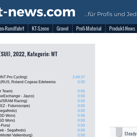
en-Rundfahrt
KT-Szene
Gravel
Profi-Material
Produkt-News
(SUI), 2022, Kategorie: WT
WNT Pro Cycling)
3:48:37
 (RUS, Roland Cogeas Edelweiss
0:00
ar Team)
0:00
keExchange - Jayco)
0:00
n//SRAM Racing)
0:00
UEZ - Futuroscope)
0:00
Segafredo)
0:00
 SD Worx)
0:00
 SD Worx)
0:00
-Pura)
0:00
rek - Segafredo)
0:00
Steady
khotel Valkenburg)
0:00