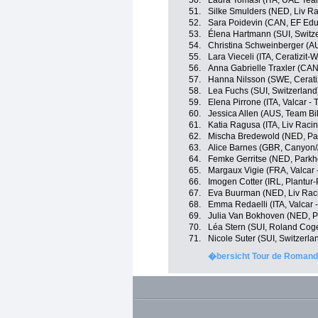
50.
Laura Tomasi (ITA, UAE Te
51.
Silke Smulders (NED, Liv Ra
52.
Sara Poidevin (CAN, EF Ed
53.
Élena Hartmann (SUI, Switz
54.
Christina Schweinberger (AU
55.
Lara Vieceli (ITA, Ceratizit
56.
Anna Gabrielle Traxler (CA
57.
Hanna Nilsson (SWE, Cerati
58.
Lea Fuchs (SUI, Switzerland
59.
Elena Pirrone (ITA, Valcar - 
60.
Jessica Allen (AUS, Team B
61.
Katia Ragusa (ITA, Liv Racin
62.
Mischa Bredewold (NED, Par
63.
Alice Barnes (GBR, Canyon
64.
Femke Gerritse (NED, Parkh
65.
Margaux Vigie (FRA, Valcar -
66.
Imogen Cotter (IRL, Plantur-
67.
Eva Buurman (NED, Liv Raci
68.
Emma Redaelli (ITA, Valcar -
69.
Julia Van Bokhoven (NED, P
70.
Léa Stern (SUI, Roland Cog
71.
Nicole Suter (SUI, Switzerla
�bersicht Tour de Romandi