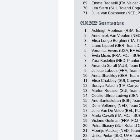
69.
Emma Redaelli (ITA, Valcar -
70.
Léa Stern (SUI, Roland Cog
71.
Julia Van Bokhoven (NED, P
09.10.2022: Gesamtwertung
1.
Ashleigh Moolman (RSA, T
2.
Annemiek Van Vleuten (NED
3.
Elisa Longo Borghini (ITA, T
4.
Liane Lippert (GER, Team 
5.
Veronica Ewers (USA, EF E
6.
Évita Muzic (FRA, FDJ - SUE
7.
Yara Kastelijn (NED, Plantur
8.
Amanda Spratt (AUS, Team 
9.
Juliette Labous (FRA, Team
10.
Anna Shackley (GBR, Team
11.
Elise Chabbey (SUI, Canyo
12.
Soraya Paladin (ITA, Canyo
13.
Marlen Reusser (SUI, Team
14.
Cecilie Uttrup Ludwig (DEN,
15.
Ane Santesteban (ESP, Tea
16.
Demi Vollering (NED, Team
17.
Julie Van De Velde (BEL, Pl
18.
Marta Cavalli (ITA, FDJ - SU
19.
Victorie Guilman (FRA, FDJ 
20.
Petra Stiasny (SUI, Roland
21.
Floortje Mackaij (NED, Tea
22.
Urška Pintar (SLO, UAE Te