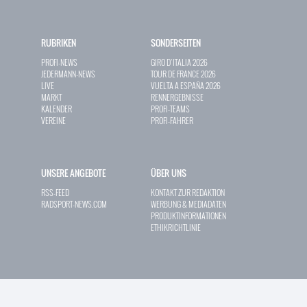
RUBRIKEN
SONDERSEITEN
PROFI-NEWS
GIRO D`ITALIA 2026
JEDERMANN-NEWS
TOUR DE FRANCE 2026
LIVE
VUELTA A ESPAÑA 2026
MARKT
RENNERGEBNISSE
KALENDER
PROFI-TEAMS
VEREINE
PROFI-FAHRER
UNSERE ANGEBOTE
ÜBER UNS
RSS-FEED
KONTAKT ZUR REDAKTION
RADSPORT-NEWS.COM
WERBUNG & MEDIADATEN
PRODUKTINFORMATIONEN
ETHIKRICHTLINIE