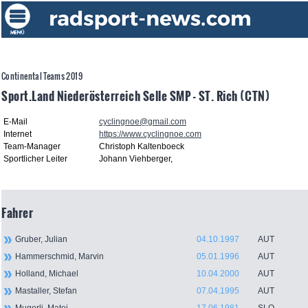
Continental Teams 2019
Sport.Land Niederösterreich Selle SMP - ST. Rich (CTN)
E-Mail
cyclingnoe@gmail.com
Internet
https://www.cyclingnoe.com
Team-Manager
Christoph Kaltenboeck
Sportlicher Leiter
Johann Viehberger,
Fahrer
Gruber, Julian
04.10.1997
AUT
Hammerschmid, Marvin
05.01.1996
AUT
Holland, Michael
10.04.2000
AUT
Mastaller, Stefan
07.04.1995
AUT