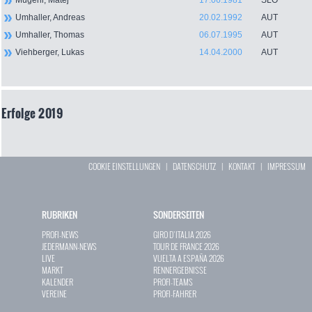
Mugerli, Matej
17.06.1981
SLO
Umhaller, Andreas
20.02.1992
AUT
Umhaller, Thomas
06.07.1995
AUT
Viehberger, Lukas
14.04.2000
AUT
Erfolge 2019
COOKIE EINSTELLUNGEN
|
DATENSCHUTZ
|
KONTAKT
|
IMPRESSUM
RUBRIKEN
SONDERSEITEN
PROFI-NEWS
GIRO D`ITALIA 2026
JEDERMANN-NEWS
TOUR DE FRANCE 2026
LIVE
VUELTA A ESPAÑA 2026
MARKT
RENNERGEBNISSE
KALENDER
PROFI-TEAMS
VEREINE
PROFI-FAHRER