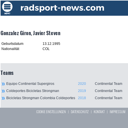
Gonzalez Giron, Javier Steven
Geburtsdatum
13.12.1995
Nationalität
COL
Teams
Equipo Continental Supergiros
2020
Continental Team
Coldeportes Bicicletas Strongman
2019
Continental Team
Bicicletas Strongman Colombia Coldeportes
2018
Continental Team
COOKIE EINSTELLUNGEN
|
DATENSCHUTZ
|
KONTAKT
|
IMPRESSUM