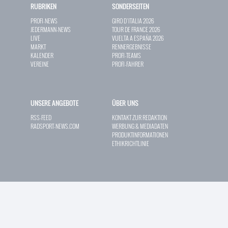
RUBRIKEN
SONDERSEITEN
PROFI-NEWS
GIRO D`ITALIA 2026
JEDERMANN-NEWS
TOUR DE FRANCE 2026
LIVE
VUELTA A ESPAÑA 2026
MARKT
RENNERGEBNISSE
KALENDER
PROFI-TEAMS
VEREINE
PROFI-FAHRER
UNSERE ANGEBOTE
ÜBER UNS
RSS-FEED
KONTAKT ZUR REDAKTION
RADSPORT-NEWS.COM
WERBUNG & MEDIADATEN
PRODUKTINFORMATIONEN
ETHIKRICHTLINIE