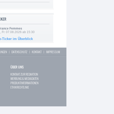
ICKER
 France Femmes
, Fr. 07.08.2026 ab 15:30
e-Ticker im Überblick
LUNGEN
|
DATENSCHUTZ
|
KONTAKT
|
IMPRESSUM
ÜBER UNS
KONTAKT ZUR REDAKTION
WERBUNG & MEDIADATEN
PRODUKTINFORMATIONEN
ETHIKRICHTLINIE