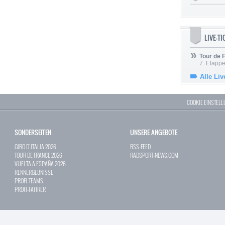
LIVE-T
Tour de
7. Etappe
Alle Liv
COOKIE EINSTEL
SONDERSEITEN
UNSERE ANGEBOTE
GIRO D`ITALIA 2026
RSS-FEED
TOUR DE FRANCE 2026
RADSPORT-NEWS.COM
VUELTA A ESPAÑA 2026
RENNERGEBNISSE
PROFI-TEAMS
PROFI-FAHRER