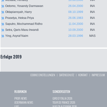
Mustafa, Renaldy
18.08.2000
INA
Oetomo, Yosandy Darmawan
26.04.2000
INA
Oktapiansyah, Harry
08.10.1999
INA
Prasetya, Heksa Priya
26.06.1983
INA
Saputro, Mochammad Ridho
11.04.2000
INA
Setra, Qaris Maxu Irwandi
10.09.2000
INA
Ying, Asyraf Naim
28.03.1996
MAS
Erfolge 2019
COOKIE EINSTELLUNGEN
|
DATENSCHUTZ
|
KONTAKT
|
IMPRESSUM
RUBRIKEN
SONDERSEITEN
PROFI-NEWS
GIRO D`ITALIA 2026
JEDERMANN-NEWS
TOUR DE FRANCE 2026
LIVE
VUELTA A ESPAÑA 2026