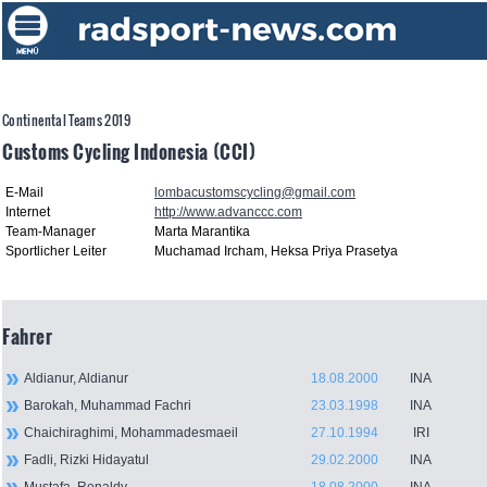
Continental Teams 2019
Customs Cycling Indonesia (CCI)
E-Mail
lombacustomscycling@gmail.com
Internet
http://www.advanccc.com
Team-Manager
Marta Marantika
Sportlicher Leiter
Muchamad Ircham, Heksa Priya Prasetya
Fahrer
Aldianur, Aldianur
18.08.2000
INA
Barokah, Muhammad Fachri
23.03.1998
INA
Chaichiraghimi, Mohammadesmaeil
27.10.1994
IRI
Fadli, Rizki Hidayatul
29.02.2000
INA