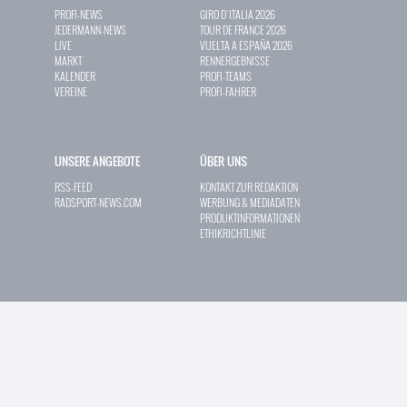
PROFI-NEWS
GIRO D`ITALIA 2026
JEDERMANN-NEWS
TOUR DE FRANCE 2026
LIVE
VUELTA A ESPAÑA 2026
MARKT
RENNERGEBNISSE
KALENDER
PROFI-TEAMS
VEREINE
PROFI-FAHRER
UNSERE ANGEBOTE
ÜBER UNS
RSS-FEED
KONTAKT ZUR REDAKTION
RADSPORT-NEWS.COM
WERBUNG & MEDIADATEN
PRODUKTINFORMATIONEN
ETHIKRICHTLINIE