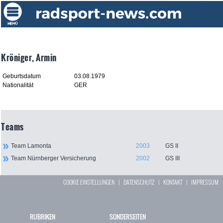
Kröniger, Armin
Geburtsdatum
03.08.1979
Nationalität
GER
Teams
Team Lamonta
2003
GS II
Team Nürnberger Versicherung
2002
GS III
COOKIE EINSTELLUNGEN
|
DATENSCHUTZ
|
KONTAKT
|
IMPRESSUM
RUBRIKEN
SONDERSEITEN