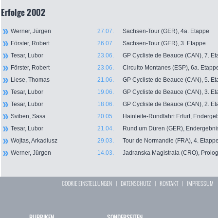
Erfolge 2002
Werner, Jürgen
27.07.
Sachsen-Tour (GER), 4a. Etappe
Förster, Robert
26.07.
Sachsen-Tour (GER), 3. Etappe
Tesar, Lubor
23.06.
GP Cycliste de Beauce (CAN), 7. E
Förster, Robert
23.06.
Circuito Montanes (ESP), 6a. Etapp
Liese, Thomas
21.06.
GP Cycliste de Beauce (CAN), 5. E
Tesar, Lubor
19.06.
GP Cycliste de Beauce (CAN), 3. E
Tesar, Lubor
18.06.
GP Cycliste de Beauce (CAN), 2. E
Sviben, Sasa
20.05.
Hainleite-Rundfahrt Erfurt, Enderge
Tesar, Lubor
21.04.
Rund um Düren (GER), Endergebni
Wojtas, Arkadiusz
29.03.
Tour de Normandie (FRA), 4. Etapp
Werner, Jürgen
14.03.
Jadranska Magistrala (CRO), Prolo
COOKIE EINSTELLUNGEN
|
DATENSCHUTZ
|
KONTAKT
|
IMPRESSUM
RUBRIKEN
SONDERSEITEN