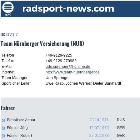
GS III 2002
Team Nürnberger Versicherung (NUR)
Telefon
+49-9129-9225
Telefax
+49-9129-270982
E-Mail
udo.sprenger@t-online.de
Internet
http://www.team-nuernberger.de
Team-Manager
Udo Sprenger
Sportlicher Leiter
Uwe Raab, Jochen Werner, Dieter Burkhardt
Fahrer
Babaitsev, Artour
23.10.1971
RUS
Förster, Jörg
12.07.1979
GER
Förster, Robert
27.01.1978
GER