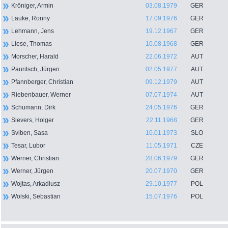
Kröniger, Armin
03.08.1979
GER
Lauke, Ronny
17.09.1976
GER
Lehmann, Jens
19.12.1967
GER
Liese, Thomas
10.08.1968
GER
Morscher, Harald
22.06.1972
AUT
Pauritsch, Jürgen
02.05.1977
AUT
Pfannberger, Christian
09.12.1979
AUT
Riebenbauer, Werner
07.07.1974
AUT
Schumann, Dirk
24.05.1976
GER
Sievers, Holger
22.11.1968
GER
Sviben, Sasa
10.01.1973
SLO
Tesar, Lubor
11.05.1971
CZE
Werner, Christian
28.06.1979
GER
Werner, Jürgen
20.07.1970
GER
Wojtas, Arkadiusz
29.10.1977
POL
Wolski, Sebastian
15.07.1976
POL