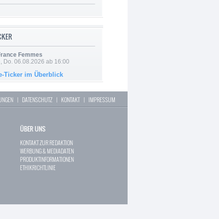
ICKER
 France Femmes
e, Do. 06.08.2026 ab 16:00
e-Ticker im Überblick
LUNGEN
|
DATENSCHUTZ
|
KONTAKT
|
IMPRESSUM
ÜBER UNS
KONTAKT ZUR REDAKTION
WERBUNG & MEDIADATEN
PRODUKTINFORMATIONEN
ETHIKRICHTLINIE