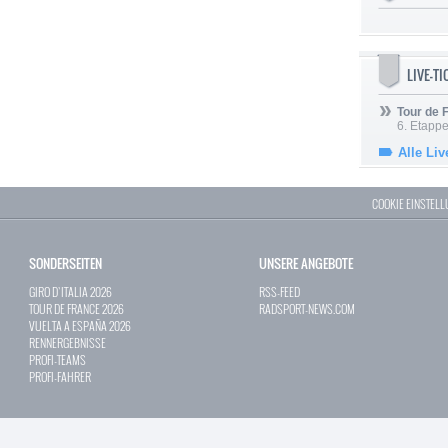
LIVE-T
Tour de
6. Etapp
Alle Liv
COOKIE EINSTEL
SONDERSEITEN
UNSERE ANGEBOTE
GIRO D`ITALIA 2026
RSS-FEED
TOUR DE FRANCE 2026
RADSPORT-NEWS.COM
VUELTA A ESPAÑA 2026
RENNERGEBNISSE
PROFI-TEAMS
PROFI-FAHRER