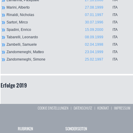
Lamanna, Pasquale
27.10.2000
ITA
Marini, Alberto
27.08.1999
ITA
Rinaldi, Nicholas
07.01.1997
ITA
Sartori, Mirco
30.07.1996
ITA
Spadini, Enrico
15.09.2000
ITA
Tabarelli, Leonardo
08.09.1999
ITA
Zambelli, Samuele
02.04.1998
ITA
Zandomeneghi, Matteo
23.04.1999
ITA
Zandomeneghi, Simone
25.02.1997
ITA
Erfolge 2019
COOKIE EINSTELLUNGEN
|
DATENSCHUTZ
|
KONTAKT
|
IMPRESSUM
RUBRIKEN
SONDERSEITEN