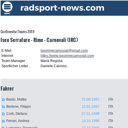
Continental Teams 2019
Iseo Serrature - Rime - Carnovali (IRC)
E-Mail
iseorimecarnovali@gmail.com
Internet
https://www.iseorimecarnovali.com
Team-Manager
Maria Regosa
Sportlicher Leiter
Daniele Calosso,
Fahrer
Baldo, Mattia
21.08.1997
ITA
Bertone, Filippo
15.01.1997
ITA
Corti, Stefano
07.01.1999
ITA
Ferrari, Andrea
14.10.1998
ITA