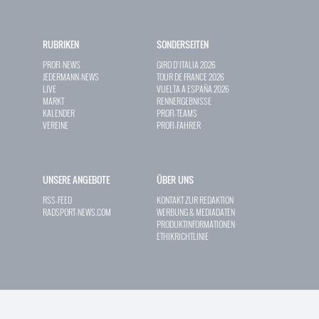
RUBRIKEN
SONDERSEITEN
PROFI-NEWS
GIRO D`ITALIA 2026
JEDERMANN-NEWS
TOUR DE FRANCE 2026
LIVE
VUELTA A ESPAÑA 2026
MARKT
RENNERGEBNISSE
KALENDER
PROFI-TEAMS
VEREINE
PROFI-FAHRER
UNSERE ANGEBOTE
ÜBER UNS
RSS-FEED
KONTAKT ZUR REDAKTION
RADSPORT-NEWS.COM
WERBUNG & MEDIADATEN
PRODUKTINFORMATIONEN
ETHIKRICHTLINIE