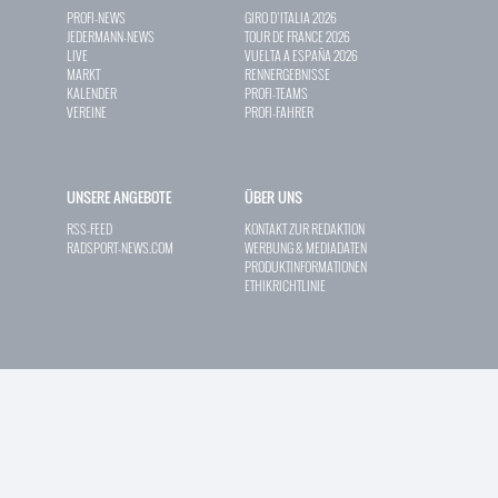
PROFI-NEWS
GIRO D`ITALIA 2026
JEDERMANN-NEWS
TOUR DE FRANCE 2026
LIVE
VUELTA A ESPAÑA 2026
MARKT
RENNERGEBNISSE
KALENDER
PROFI-TEAMS
VEREINE
PROFI-FAHRER
UNSERE ANGEBOTE
ÜBER UNS
RSS-FEED
KONTAKT ZUR REDAKTION
RADSPORT-NEWS.COM
WERBUNG & MEDIADATEN
PRODUKTINFORMATIONEN
ETHIKRICHTLINIE