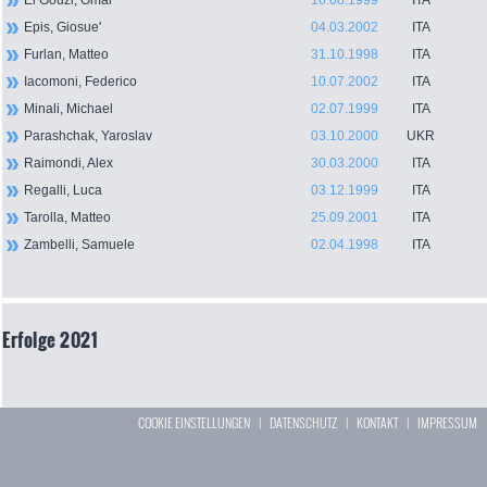
El Gouzi, Omar
16.08.1999
ITA
Epis, Giosue'
04.03.2002
ITA
Furlan, Matteo
31.10.1998
ITA
Iacomoni, Federico
10.07.2002
ITA
Minali, Michael
02.07.1999
ITA
Parashchak, Yaroslav
03.10.2000
UKR
Raimondi, Alex
30.03.2000
ITA
Regalli, Luca
03.12.1999
ITA
Tarolla, Matteo
25.09.2001
ITA
Zambelli, Samuele
02.04.1998
ITA
Erfolge 2021
COOKIE EINSTELLUNGEN
|
DATENSCHUTZ
|
KONTAKT
|
IMPRESSUM