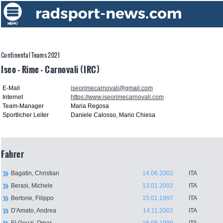
Continental Teams 2021
Iseo - Rime - Carnovali (IRC)
E-Mail
iseorimecarnovali@gmail.com
Internet
https://www.iseorimecarnovali.com
Team-Manager
Maria Regosa
Sportlicher Leiter
Daniele Calosso, Mario Chiesa
Fahrer
Bagatin, Christian
14.06.2002
ITA
Berasi, Michele
13.01.2002
ITA
Bertone, Filippo
15.01.1997
ITA
D'Amato, Andrea
14.11.2002
ITA