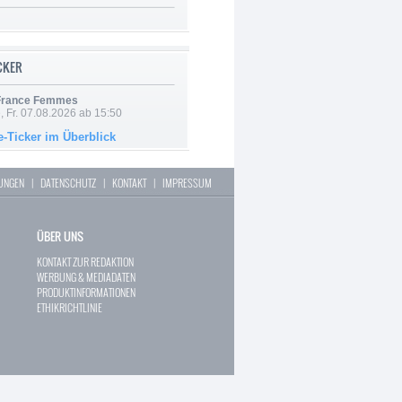
ICKER
 France Femmes
, Fr. 07.08.2026 ab 15:50
e-Ticker im Überblick
LUNGEN
|
DATENSCHUTZ
|
KONTAKT
|
IMPRESSUM
ÜBER UNS
KONTAKT ZUR REDAKTION
WERBUNG & MEDIADATEN
PRODUKTINFORMATIONEN
ETHIKRICHTLINIE