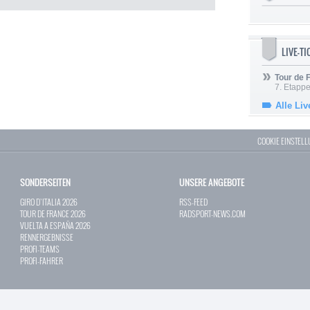
LIVE-T
Tour de
7. Etappe
Alle Liv
COOKIE EINSTEL
SONDERSEITEN
UNSERE ANGEBOTE
GIRO D`ITALIA 2026
RSS-FEED
TOUR DE FRANCE 2026
RADSPORT-NEWS.COM
VUELTA A ESPAÑA 2026
RENNERGEBNISSE
PROFI-TEAMS
PROFI-FAHRER