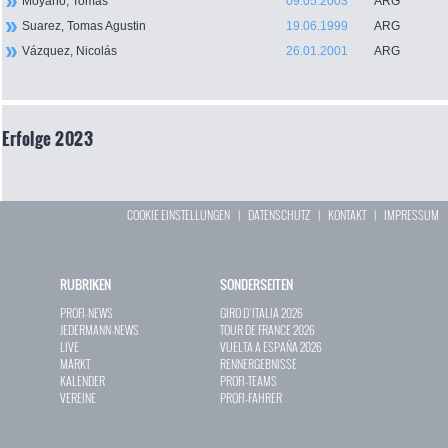
Moyano, Tomás
09.05.2003
ARG
Suarez, Tomas Agustin
19.06.1999
ARG
Vázquez, Nicolás
26.01.2001
ARG
Erfolge 2023
COOKIE EINSTELLUNGEN
|
DATENSCHUTZ
|
KONTAKT
|
IMPRESSUM
RUBRIKEN
SONDERSEITEN
PROFI-NEWS
GIRO D`ITALIA 2026
JEDERMANN-NEWS
TOUR DE FRANCE 2026
LIVE
VUELTA A ESPAÑA 2026
MARKT
RENNERGEBNISSE
KALENDER
PROFI-TEAMS
VEREINE
PROFI-FAHRER