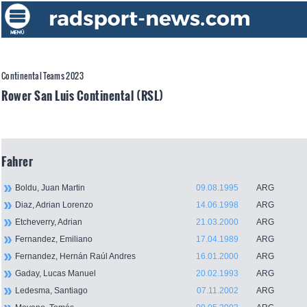
Continental Teams 2023
Rower San Luis Continental (RSL)
Fahrer
Boldu, Juan Martin
09.08.1995
ARG
Diaz, Adrian Lorenzo
14.06.1998
ARG
Etcheverry, Adrian
21.03.2000
ARG
Fernandez, Emiliano
17.04.1989
ARG
Fernandez, Hernán Raúl Andres
16.01.2000
ARG
Gaday, Lucas Manuel
20.02.1993
ARG
Ledesma, Santiago
07.11.2002
ARG