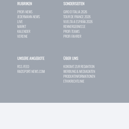
RUBRIKEN
SONDERSEITEN
PROFI-NEWS
GIRO D`ITALIA 2026
JEDERMANN-NEWS
TOUR DE FRANCE 2026
LIVE
VUELTA A ESPAÑA 2026
MARKT
RENNERGEBNISSE
KALENDER
PROFI-TEAMS
VEREINE
PROFI-FAHRER
UNSERE ANGEBOTE
ÜBER UNS
RSS-FEED
KONTAKT ZUR REDAKTION
RADSPORT-NEWS.COM
WERBUNG & MEDIADATEN
PRODUKTINFORMATIONEN
ETHIKRICHTLINIE