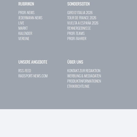
RUBRIKEN
SONDERSEITEN
PROFI-NEWS
GIRO D`ITALIA 2026
JEDERMANN-NEWS
TOUR DE FRANCE 2026
LIVE
VUELTA A ESPAÑA 2026
MARKT
RENNERGEBNISSE
KALENDER
PROFI-TEAMS
VEREINE
PROFI-FAHRER
UNSERE ANGEBOTE
ÜBER UNS
RSS-FEED
KONTAKT ZUR REDAKTION
RADSPORT-NEWS.COM
WERBUNG & MEDIADATEN
PRODUKTINFORMATIONEN
ETHIKRICHTLINIE