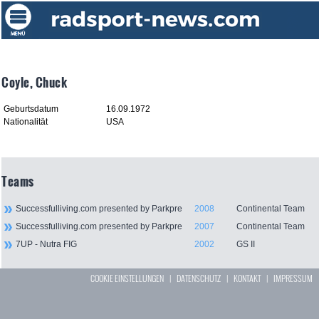
Coyle, Chuck
Geburtsdatum
16.09.1972
Nationalität
USA
Teams
Successfulliving.com presented by Parkpre
2008
Continental Team
Successfulliving.com presented by Parkpre
2007
Continental Team
7UP - Nutra FIG
2002
GS II
COOKIE EINSTELLUNGEN
|
DATENSCHUTZ
|
KONTAKT
|
IMPRESSUM