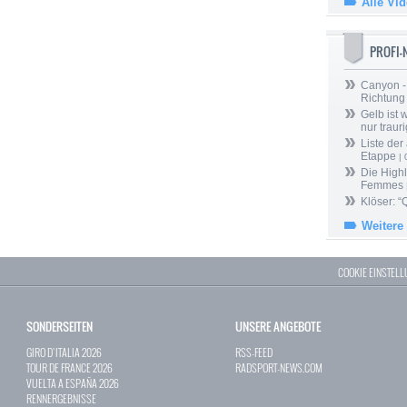
Alle Vi
PROFI
Canyon -
Richtung
Gelb ist
nur trauri
Liste der
Etappe
| 
Die Highl
Femmes
Klöser: “
Weitere
COOKIE EINSTEL
SONDERSEITEN
UNSERE ANGEBOTE
GIRO D`ITALIA 2026
RSS-FEED
TOUR DE FRANCE 2026
RADSPORT-NEWS.COM
VUELTA A ESPAÑA 2026
RENNERGEBNISSE