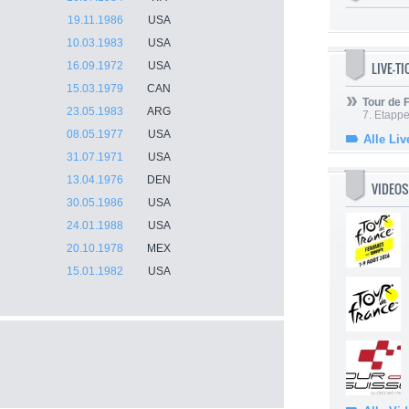
19.11.1986
USA
10.03.1983
USA
LIVE-T
16.09.1972
USA
15.03.1979
CAN
Tour de
23.05.1983
ARG
7. Etappe
08.05.1977
USA
Alle Liv
31.07.1971
USA
13.04.1976
DEN
VIDEOS
30.05.1986
USA
24.01.1988
USA
20.10.1978
MEX
15.01.1982
USA