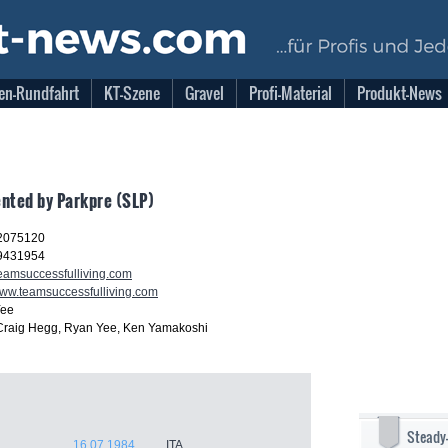
en-Rundfahrt
KT-Szene
Gravel
Profi-Material
Produkt-News
ented by Parkpre (SLP)
2075120
9431954
eamsuccessfulliving.com
/www.teamsuccessfulliving.com
Yee
Craig Hegg, Ryan Yee, Ken Yamakoshi
Steady
16.07.1984
ITA