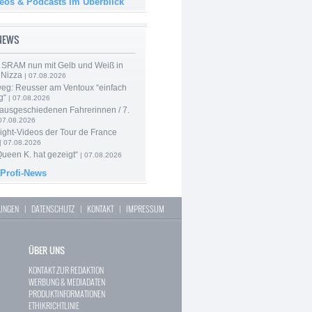
deos & Podcasts im Überblick
-NEWS
 SRAM nun mit Gelb und Weiß in
 Nizza
| 07.08.2026
 weg: Reusser am Ventoux “einfach
g“
| 07.08.2026
 ausgeschiedenen Fahrerinnen / 7.
07.08.2026
ight-Videos der Tour de France
| 07.08.2026
Queen K. hat gezeigt“
| 07.08.2026
 Profi-News
LUNGEN
|
DATENSCHUTZ
|
KONTAKT
|
IMPRESSUM
ÜBER UNS
KONTAKT ZUR REDAKTION
WERBUNG & MEDIADATEN
PRODUKTINFORMATIONEN
ETHIKRICHTLINIE