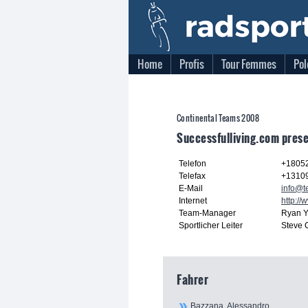
Home
Profis
Tour Femmes
Pol
Continental Teams 2008
Successfulliving.com pres
Telefon
+1805
Telefax
+1310
E-Mail
info@t
Internet
http:/
Team-Manager
Ryan 
Sportlicher Leiter
Steve 
Fahrer
Bazzana, Alessandro