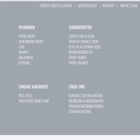
COOKIE EINSTELLUNGEN
|
DATENSCHUTZ
|
KONTAKT
|
IMPRESSUM
RUBRIKEN
SONDERSEITEN
PROFI-NEWS
GIRO D`ITALIA 2026
JEDERMANN-NEWS
TOUR DE FRANCE 2026
LIVE
VUELTA A ESPAÑA 2026
MARKT
RENNERGEBNISSE
KALENDER
PROFI-TEAMS
VEREINE
PROFI-FAHRER
UNSERE ANGEBOTE
ÜBER UNS
RSS-FEED
KONTAKT ZUR REDAKTION
RADSPORT-NEWS.COM
WERBUNG & MEDIADATEN
PRODUKTINFORMATIONEN
ETHIKRICHTLINIE