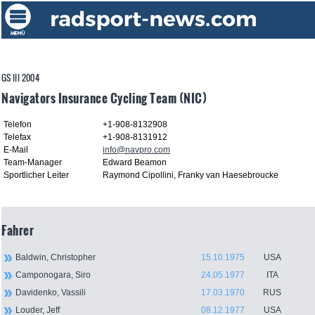
GS III 2004
Navigators Insurance Cycling Team (NIC)
Telefon
+1-908-8132908
Telefax
+1-908-8131912
E-Mail
info@navpro.com
Team-Manager
Edward Beamon
Sportlicher Leiter
Raymond Cipollini, Franky van Haesebroucke
Fahrer
Baldwin, Christopher
15.10.1975
USA
Camponogara, Siro
24.05.1977
ITA
Davidenko, Vassili
17.03.1970
RUS
Louder, Jeff
08.12.1977
USA