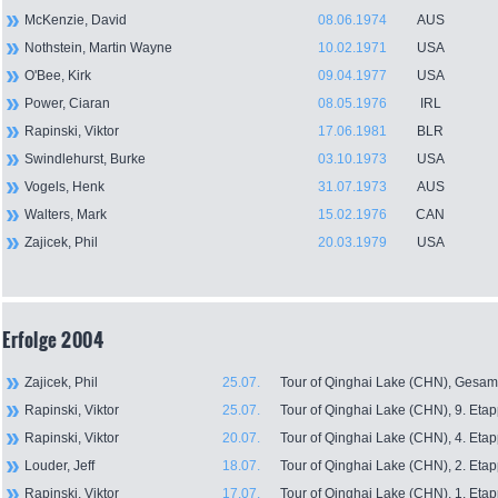
McKenzie, David
08.06.1974
AUS
Nothstein, Martin Wayne
10.02.1971
USA
O'Bee, Kirk
09.04.1977
USA
Power, Ciaran
08.05.1976
IRL
Rapinski, Viktor
17.06.1981
BLR
Swindlehurst, Burke
03.10.1973
USA
Vogels, Henk
31.07.1973
AUS
Walters, Mark
15.02.1976
CAN
Zajicek, Phil
20.03.1979
USA
Erfolge 2004
Zajicek, Phil
25.07.
Tour of Qinghai Lake (CHN), Gesam
Rapinski, Viktor
25.07.
Tour of Qinghai Lake (CHN), 9. Eta
Rapinski, Viktor
20.07.
Tour of Qinghai Lake (CHN), 4. Eta
Louder, Jeff
18.07.
Tour of Qinghai Lake (CHN), 2. Eta
Rapinski, Viktor
17.07.
Tour of Qinghai Lake (CHN), 1. Eta