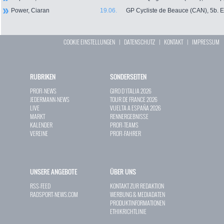
Power, Ciaran
19.06.
GP Cycliste de Beauce (CAN), 5b. 
COOKIE EINSTELLUNGEN
|
DATENSCHUTZ
|
KONTAKT
|
IMPRESSUM
RUBRIKEN
SONDERSEITEN
PROFI-NEWS
GIRO D`ITALIA 2026
JEDERMANN-NEWS
TOUR DE FRANCE 2026
LIVE
VUELTA A ESPAÑA 2026
MARKT
RENNERGEBNISSE
KALENDER
PROFI-TEAMS
VEREINE
PROFI-FAHRER
UNSERE ANGEBOTE
ÜBER UNS
RSS-FEED
KONTAKT ZUR REDAKTION
RADSPORT-NEWS.COM
WERBUNG & MEDIADATEN
PRODUKTINFORMATIONEN
ETHIKRICHTLINIE