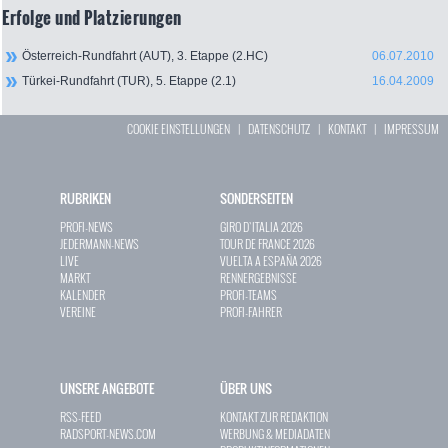
Erfolge und Platzierungen
Österreich-Rundfahrt (AUT), 3. Etappe (2.HC)
06.07.2010
Türkei-Rundfahrt (TUR), 5. Etappe (2.1)
16.04.2009
COOKIE EINSTELLUNGEN
|
DATENSCHUTZ
|
KONTAKT
|
IMPRESSUM
RUBRIKEN
SONDERSEITEN
PROFI-NEWS
GIRO D`ITALIA 2026
JEDERMANN-NEWS
TOUR DE FRANCE 2026
LIVE
VUELTA A ESPAÑA 2026
MARKT
RENNERGEBNISSE
KALENDER
PROFI-TEAMS
VEREINE
PROFI-FAHRER
UNSERE ANGEBOTE
ÜBER UNS
RSS-FEED
KONTAKT ZUR REDAKTION
RADSPORT-NEWS.COM
WERBUNG & MEDIADATEN