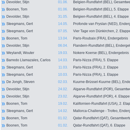
Devolder, Stijn
01.06.
Belgien-Rundfahrt (BEL), Gesamtw
Boonen, Tom
01.06.
Belgien-Rundfahrt (BEL), 5. Etappe
Devolder, Stijn
31.05.
Belgien-Rundfahrt (BEL), 4. Etappe
Steegmans, Gert
14.05.
Profonde van Fryslan (NED), Ender
Steegmans, Gert
07.05.
Vier Tage von Dünkirchen, 2. Etapp
Boonen, Tom
13.04.
Paris-Roubaix (FRA), Endergebnis
Devolder, Stijn
06.04.
Flandern-Rundfahrt (BEL), Enderge
Weylandt, Wouter
19.03.
Nokere Koerse (BEL), Endergebnis
Barredo Llamazales, Carlos
14.03.
Paris-Nizza (FRA), 5. Etappe
Steegmans, Gert
11.03.
Paris-Nizza (FRA), 2. Etappe
Steegmans, Gert
10.03.
Paris-Nizza (FRA), 1. Etappe
De Jongh, Steven
02.03.
Kuurne-Brüssel-Kuurne (BEL), End
Devolder, Stijn
24.02.
Algarve-Rundfahrt (POR), Gesamtw
Devolder, Stijn
23.02.
Algarve-Rundfahrt (POR), 4. Etappe
Boonen, Tom
19.02.
Kalifornien-Rundfahrt (USA), 2. Eta
Steegmans, Gert
14.02.
Mallorca-Challenge - Trofeo, Ender
Boonen, Tom
01.02.
Qatar-Rundfahrt (QAT), Gesamtwer
Boonen, Tom
01.02.
Qatar-Rundfahrt (QAT), 6. Etappe