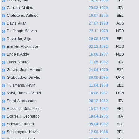
Boonen, Tom
15.10.1980
BEL
Carrara, Matteo
25.03.1979
ITA
Cretskens, Wilfried
10.07.1976
BEL
Davis, Allan
27.07.1980
AUS
De Jongh, Steven
25.11.1973
NED
Devolder, Stijn
29.08.1979
BEL
Efimkin, Alexander
02.12.1981
RUS
Engels, Addy
16.06.1977
NED
Facci, Mauro
11.05.1982
ITA
Garate, Juan Manuel
24.04.1976
ESP
Grabovskyy, Dmytro
30.09.1985
UKR
Hulsmans, Kevin
11.04.1978
BEL
Kvist, Thomas Vedel
18.08.1987
DEN
Proni, Alessandro
28.12.1982
ITA
Rosseler, Sebastien
15.07.1981
BEL
Scarselli, Leonardo
19.04.1975
ITA
Schwab, Hubert
05.04.1982
SUI
Seeldrayers, Kevin
12.09.1986
BEL