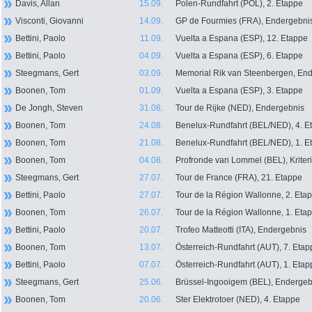
Davis, Allan
15.09.
Polen-Rundfahrt (POL), 2. Etappe
Visconti, Giovanni
14.09.
GP de Fourmies (FRA), Endergebni
Bettini, Paolo
11.09.
Vuelta a Espana (ESP), 12. Etappe
Bettini, Paolo
04.09.
Vuelta a Espana (ESP), 6. Etappe
Steegmans, Gert
03.09.
Memorial Rik van Steenbergen, En
Boonen, Tom
01.09.
Vuelta a Espana (ESP), 3. Etappe
De Jongh, Steven
31.08.
Tour de Rijke (NED), Endergebnis
Boonen, Tom
24.08.
Benelux-Rundfahrt (BEL/NED), 4. E
Boonen, Tom
21.08.
Benelux-Rundfahrt (BEL/NED), 1. E
Boonen, Tom
04.08.
Profronde van Lommel (BEL), Kriter
Steegmans, Gert
27.07.
Tour de France (FRA), 21. Etappe
Bettini, Paolo
27.07.
Tour de la Région Wallonne, 2. Eta
Boonen, Tom
26.07.
Tour de la Région Wallonne, 1. Eta
Bettini, Paolo
20.07.
Trofeo Matteotti (ITA), Endergebnis
Boonen, Tom
13.07.
Österreich-Rundfahrt (AUT), 7. Etap
Bettini, Paolo
07.07.
Österreich-Rundfahrt (AUT), 1. Etap
Steegmans, Gert
25.06.
Brüssel-Ingooigem (BEL), Endergeb
Boonen, Tom
20.06.
Ster Elektrotoer (NED), 4. Etappe