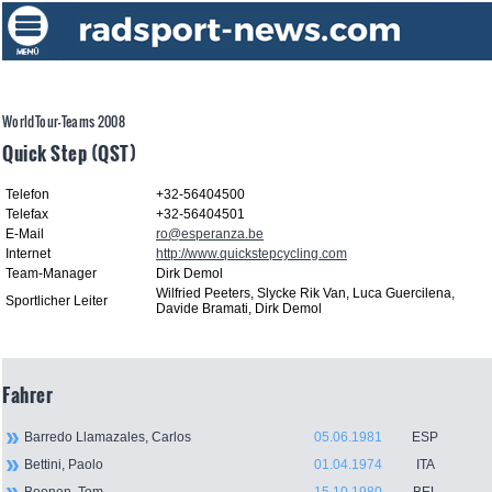
WorldTour-Teams 2008
Quick Step (QST)
Telefon
+32-56404500
Telefax
+32-56404501
E-Mail
ro@esperanza.be
Internet
http://www.quickstepcycling.com
Team-Manager
Dirk Demol
Wilfried Peeters, Slycke Rik Van, Luca Guercilena,
Sportlicher Leiter
Davide Bramati, Dirk Demol
Fahrer
Barredo Llamazales, Carlos
05.06.1981
ESP
Bettini, Paolo
01.04.1974
ITA