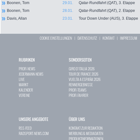
Boonen, Tom
29.01.
Qatar-Rundfahrt (QAT), 3. Etappe
Boonen, Tom
28.01.
Qatar-Rundfahrt (QAT), 2. Etappe
Davis, Allan
23.01.
Tour Down Under (AUS), 3. Etappe
COOKIE EINSTELLUNGEN
|
DATENSCHUTZ
|
KONTAKT
|
IMPRESSUM
RUBRIKEN
SONDERSEITEN
PROFI-NEWS
GIRO D`ITALIA 2026
JEDERMANN-NEWS
TOUR DE FRANCE 2026
LIVE
VUELTA A ESPAÑA 2026
MARKT
RENNERGEBNISSE
KALENDER
PROFI-TEAMS
VEREINE
PROFI-FAHRER
UNSERE ANGEBOTE
ÜBER UNS
RSS-FEED
KONTAKT ZUR REDAKTION
RADSPORT-NEWS.COM
WERBUNG & MEDIADATEN
PRODUKTINFORMATIONEN