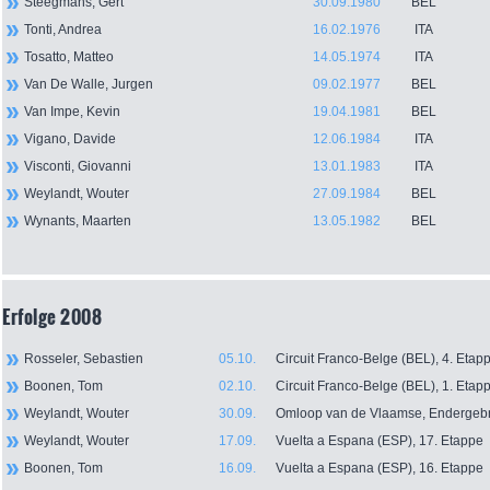
Steegmans, Gert
30.09.1980
BEL
Tonti, Andrea
16.02.1976
ITA
Tosatto, Matteo
14.05.1974
ITA
Van De Walle, Jurgen
09.02.1977
BEL
Van Impe, Kevin
19.04.1981
BEL
Vigano, Davide
12.06.1984
ITA
Visconti, Giovanni
13.01.1983
ITA
Weylandt, Wouter
27.09.1984
BEL
Wynants, Maarten
13.05.1982
BEL
Erfolge 2008
Rosseler, Sebastien
05.10.
Circuit Franco-Belge (BEL), 4. Etap
Boonen, Tom
02.10.
Circuit Franco-Belge (BEL), 1. Etap
Weylandt, Wouter
30.09.
Omloop van de Vlaamse, Endergeb
Weylandt, Wouter
17.09.
Vuelta a Espana (ESP), 17. Etappe
Boonen, Tom
16.09.
Vuelta a Espana (ESP), 16. Etappe