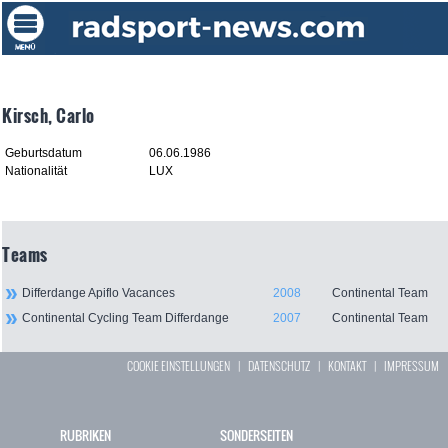
Kirsch, Carlo
Geburtsdatum
06.06.1986
Nationalität
LUX
Teams
Differdange Apiflo Vacances
2008
Continental Team
Continental Cycling Team Differdange
2007
Continental Team
COOKIE EINSTELLUNGEN
|
DATENSCHUTZ
|
KONTAKT
|
IMPRESSUM
RUBRIKEN
SONDERSEITEN