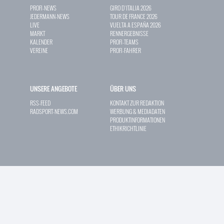
PROFI-NEWS
GIRO D`ITALIA 2026
JEDERMANN-NEWS
TOUR DE FRANCE 2026
LIVE
VUELTA A ESPAÑA 2026
MARKT
RENNERGEBNISSE
KALENDER
PROFI-TEAMS
VEREINE
PROFI-FAHRER
UNSERE ANGEBOTE
ÜBER UNS
RSS-FEED
KONTAKT ZUR REDAKTION
RADSPORT-NEWS.COM
WERBUNG & MEDIADATEN
PRODUKTINFORMATIONEN
ETHIKRICHTLINIE