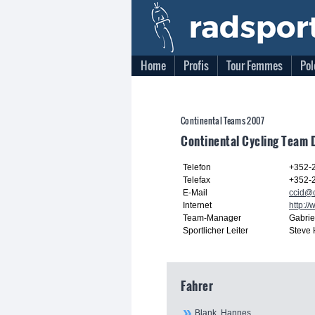
Home
Profis
Tour Femmes
Pol
Continental Teams 2007
Continental Cycling Team 
Telefon
+352-
Telefax
+352-
E-Mail
ccid@c
Internet
http://
Team-Manager
Gabriel
Sportlicher Leiter
Steve
Fahrer
Blank, Hannes