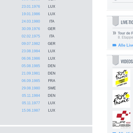
23.01.1976
LUX
19.01.1986
LUX
LIVE-T
24.03.1980
ITA
30.09.1976
GER
Tour de
02.02.1975
ITA
8. Etappe
09.07.1982
GER
Alle Liv
23.08.1984
LUX
06.06.1986
LUX
VIDEOS
05.08.1985
DEN
21.09.1981
DEN
06.09.1985
FRA
29.08.1980
SWE
05.11.1984
DEN
05.11.1977
LUX
15.06.1987
LUX