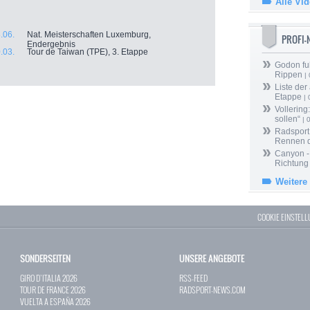
Alle Vi
.06.
Nat. Meisterschaften Luxemburg,
PROFI
Endergebnis
.03.
Tour de Taiwan (TPE), 3. Etappe
Godon fu
Rippen
| 
Liste der
Etappe
| 
Vollering
sollen“
| 
Radsport 
Rennen 
Canyon -
Richtung
Weitere
COOKIE EINSTEL
SONDERSEITEN
UNSERE ANGEBOTE
GIRO D`ITALIA 2026
RSS-FEED
TOUR DE FRANCE 2026
RADSPORT-NEWS.COM
VUELTA A ESPAÑA 2026