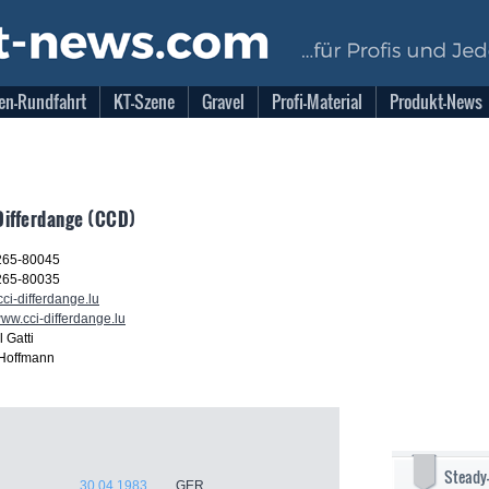
en-Rundfahrt
KT-Szene
Gravel
Profi-Material
Produkt-News
Differdange (CCD)
265-80045
265-80035
ci-differdange.lu
www.cci-differdange.lu
 Gatti
 Hoffmann
Steady
30.04.1983
GER