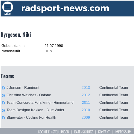
Byrgesen, Niki
Geburtsdatum
21.07.1990
Nationalität
DEN
Teams
J.Jensen - Ramirent
2013
Continental Team
Christina Watches - Onfone
2012
Continental Team
Team Concordia Forsikring - Himmerland
2011
Continental Team
Team Designa Kokken - Blue Water
2010
Continental Team
Bluewater - Cycling For Health
2009
Continental Team
COOKIE EINSTELLUNGEN
|
DATENSCHUTZ
|
KONTAKT
|
IMPRESSUM