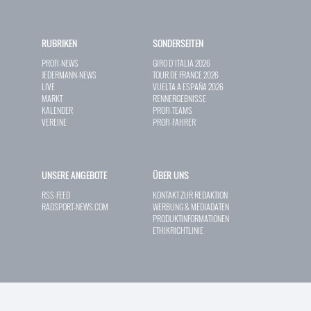
RUBRIKEN
SONDERSEITEN
PROFI-NEWS
GIRO D`ITALIA 2026
JEDERMANN-NEWS
TOUR DE FRANCE 2026
LIVE
VUELTA A ESPAÑA 2026
MARKT
RENNERGEBNISSE
KALENDER
PROFI-TEAMS
VEREINE
PROFI-FAHRER
UNSERE ANGEBOTE
ÜBER UNS
RSS-FEED
KONTAKT ZUR REDAKTION
RADSPORT-NEWS.COM
WERBUNG & MEDIADATEN
PRODUKTINFORMATIONEN
ETHIKRICHTLINIE