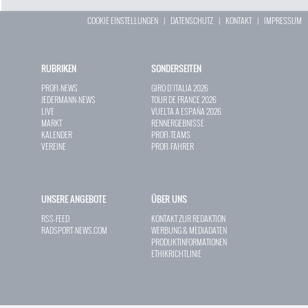
COOKIE EINSTELLUNGEN
|
DATENSCHUTZ
|
KONTAKT
|
IMPRESSUM
RUBRIKEN
SONDERSEITEN
PROFI-NEWS
GIRO D`ITALIA 2026
JEDERMANN-NEWS
TOUR DE FRANCE 2026
LIVE
VUELTA A ESPAÑA 2026
MARKT
RENNERGEBNISSE
KALENDER
PROFI-TEAMS
VEREINE
PROFI-FAHRER
UNSERE ANGEBOTE
ÜBER UNS
RSS-FEED
KONTAKT ZUR REDAKTION
RADSPORT-NEWS.COM
WERBUNG & MEDIADATEN
PRODUKTINFORMATIONEN
ETHIKRICHTLINIE