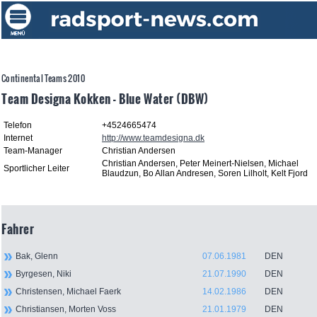
Continental Teams 2010
Team Designa Kokken - Blue Water (DBW)
Telefon
+4524665474
Internet
http://www.teamdesigna.dk
Team-Manager
Christian Andersen
Christian Andersen, Peter Meinert-Nielsen, Michael
Sportlicher Leiter
Blaudzun, Bo Allan Andresen, Soren Lilholt, Kelt Fjord
Fahrer
Bak, Glenn
07.06.1981
DEN
Byrgesen, Niki
21.07.1990
DEN
Christensen, Michael Faerk
14.02.1986
DEN
Christiansen, Morten Voss
21.01.1979
DEN