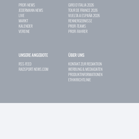
PROFI-NEWS
GIRO D`ITALIA 2026
JEDERMANN-NEWS
TOUR DE FRANCE 2026
LIVE
VUELTA A ESPAÑA 2026
MARKT
RENNERGEBNISSE
KALENDER
PROFI-TEAMS
VEREINE
PROFI-FAHRER
UNSERE ANGEBOTE
ÜBER UNS
RSS-FEED
KONTAKT ZUR REDAKTION
RADSPORT-NEWS.COM
WERBUNG & MEDIADATEN
PRODUKTINFORMATIONEN
ETHIKRICHTLINIE