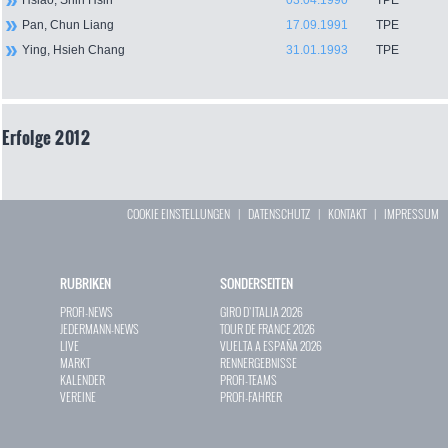
Hsiao, Shih Hsin
03.04.1990
TPE
Pan, Chun Liang
17.09.1991
TPE
Ying, Hsieh Chang
31.01.1993
TPE
Erfolge 2012
COOKIE EINSTELLUNGEN
|
DATENSCHUTZ
|
KONTAKT
|
IMPRESSUM
RUBRIKEN
SONDERSEITEN
PROFI-NEWS
GIRO D`ITALIA 2026
JEDERMANN-NEWS
TOUR DE FRANCE 2026
LIVE
VUELTA A ESPAÑA 2026
MARKT
RENNERGEBNISSE
KALENDER
PROFI-TEAMS
VEREINE
PROFI-FAHRER