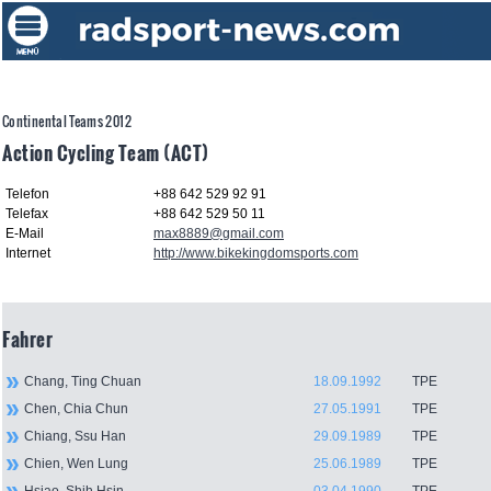
Continental Teams 2012
Action Cycling Team (ACT)
Telefon
+88 642 529 92 91
Telefax
+88 642 529 50 11
E-Mail
max8889@gmail.com
Internet
http://www.bikekingdomsports.com
Fahrer
Chang, Ting Chuan
18.09.1992
TPE
Chen, Chia Chun
27.05.1991
TPE
Chiang, Ssu Han
29.09.1989
TPE
Chien, Wen Lung
25.06.1989
TPE