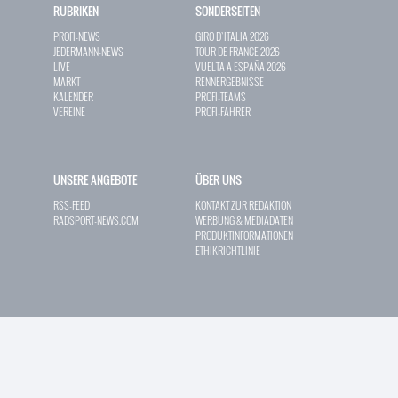
RUBRIKEN
SONDERSEITEN
PROFI-NEWS
GIRO D`ITALIA 2026
JEDERMANN-NEWS
TOUR DE FRANCE 2026
LIVE
VUELTA A ESPAÑA 2026
MARKT
RENNERGEBNISSE
KALENDER
PROFI-TEAMS
VEREINE
PROFI-FAHRER
UNSERE ANGEBOTE
ÜBER UNS
RSS-FEED
KONTAKT ZUR REDAKTION
RADSPORT-NEWS.COM
WERBUNG & MEDIADATEN
PRODUKTINFORMATIONEN
ETHIKRICHTLINIE