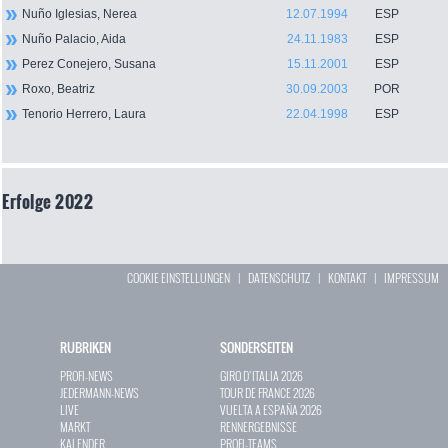
Nuño Iglesias, Nerea
12.07.1994
ESP
Nuño Palacio, Aida
24.11.1983
ESP
Perez Conejero, Susana
15.11.2001
ESP
Roxo, Beatriz
30.09.2003
POR
Tenorio Herrero, Laura
22.04.1998
ESP
Erfolge 2022
COOKIE EINSTELLUNGEN
|
DATENSCHUTZ
|
KONTAKT
|
IMPRESSUM
RUBRIKEN
SONDERSEITEN
PROFI-NEWS
GIRO D`ITALIA 2026
JEDERMANN-NEWS
TOUR DE FRANCE 2026
LIVE
VUELTA A ESPAÑA 2026
MARKT
RENNERGEBNISSE
KALENDER
PROFI-TEAMS