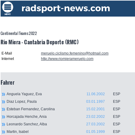
Continental Teams 2022
Rio Miera - Cantabria Deporte (RMC)
E-Mail
meruelo.ciclismo.femenino@hotmail.com
Internet
http://www.riomierameruelo.com
Fahrer
Anguela Yaguez, Eva
11.06.2002
ESP
Diaz Lopez, Paula
03.01.1997
ESP
Esteban Fernandez, Carolina
15.02.2001
ESP
Horcajada Henche, Ania
23.02.2002
ESP
Leonardo Sanchez, Alba
27.03.2002
ESP
Martin, Isabel
01.05.1999
ESP