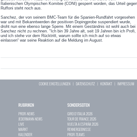
Italienischen Olympischen Komitee (CONI) gesperrt worden, das Urteil gege
Ruffoni steht noch aus.
Sanchez, der von seinem BMC-Team für die Spanien-Rundfahrt vorgesehen
war und mit Bekanntwerden der positiven Dopingprobe suspendiert wurde,
droht nun eine ebenso lange Sperre. Mit einem Geständnis ist wohl auch bei
Sanchez nicht zu rechnen. "Ich bin 39 Jahre alt, seit 19 Jahren bin ich Profi,
und ich stehe vor dem Rücktritt, warum sollte ich mich auf so etwas
einlassen“ war seine Reaktion auf die Meldung im August.
COOKIE EINSTELLUNGEN
|
DATENSCHUTZ
|
KONTAKT
|
IMPRESSUM
RUBRIKEN
SONDERSEITEN
PROFI-NEWS
GIRO D`ITALIA 2026
JEDERMANN-NEWS
TOUR DE FRANCE 2026
LIVE
VUELTA A ESPAÑA 2026
MARKT
RENNERGEBNISSE
KALENDER
PROFI-TEAMS